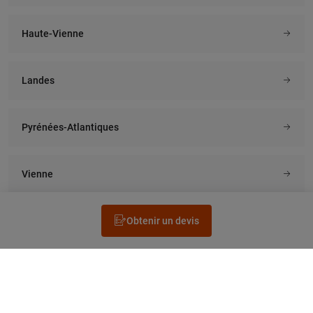
Haute-Vienne
Landes
Pyrénées-Atlantiques
Vienne
Obtenir un devis
Rechercher un électricien
Prestation