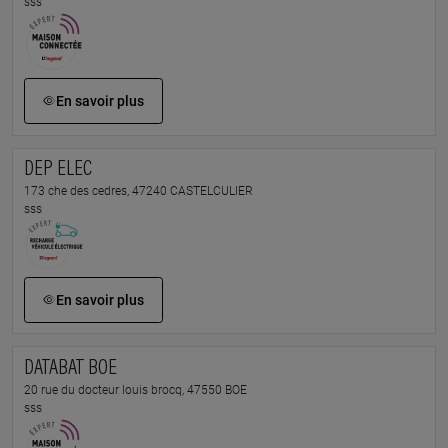
sss
En savoir plus
DEP ELEC
173 che des cedres, 47240 CASTELCULIER
sss
En savoir plus
DATABAT BOE
20 rue du docteur louis brocq, 47550 BOE
sss