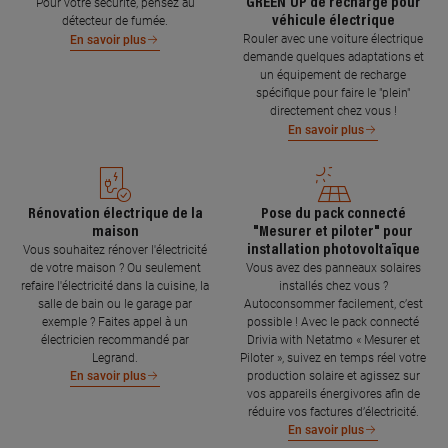
GREEN'UP de recharge pour
Pour votre sécurité, pensez au
véhicule électrique
détecteur de fumée.
Rouler avec une voiture électrique
En savoir plus
demande quelques adaptations et
un équipement de recharge
spécifique pour faire le "plein"
directement chez vous !
En savoir plus
Rénovation électrique de la
Pose du pack connecté
maison
"Mesurer et piloter" pour
installation photovoltaïque
Vous souhaitez rénover l'électricité
de votre maison ? Ou seulement
Vous avez des panneaux solaires
refaire l'électricité dans la cuisine, la
installés chez vous ?
salle de bain ou le garage par
Autoconsommer facilement, c’est
exemple ? Faites appel à un
possible ! Avec le pack connecté
électricien recommandé par
Drivia with Netatmo « Mesurer et
Legrand.
Piloter », suivez en temps réel votre
production solaire et agissez sur
En savoir plus
vos appareils énergivores afin de
réduire vos factures d’électricité.
En savoir plus