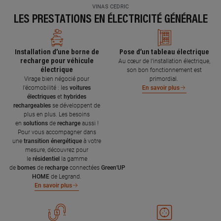
VINAS CEDRIC
LES PRESTATIONS EN ÉLECTRICITÉ GÉNÉRALE
Installation d’une borne de
Pose d’un tableau électrique
recharge pour véhicule
Au cœur de l’installation électrique,
électrique
son bon fonctionnement est
Virage bien négocié pour
primordial.
l’écomobilité : les
voitures
En savoir plus
électriques
et
hybrides
rechargeables
se développent de
plus en plus. Les besoins
en
solutions
de
recharge
aussi !
Pour vous accompagner dans
une
transition énergétique
à votre
mesure, découvrez pour
le
résidentiel
la gamme
de
bornes
de
recharge
connectées
Green'UP
HOME
de Legrand.
En savoir plus