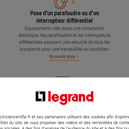
Pose d’un parafoudre ou d'un
interrupteur différentiel
Equipements clés dans une installation
électrique, les parafoudres et les interrupteurs
différentiels assurent une sécurité de tous les
occupants pour une tranquillité au quotidien.
En savoir plus
Mise aux normes de l’installation
électrique
Parce que l’électricité implique la sécurité et la
ctriciencertifie.fr et ses partenaires utilisent des cookies afin d'optim
lités du site, de vous proposer des vidéos et des remontées de con
protection de votre famille et de vos biens,
s sociales, à des fins d'analyse de l'audience du site et à des fins pub