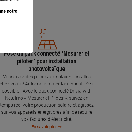
ans notre
Pose du pack connecté "Mesurer et
piloter" pour installation
photovoltaïque
Vous avez des panneaux solaires installés
chez vous ? Autoconsommer facilement, c’est
possible ! Avec le pack connecté Drivia with
Netatmo « Mesurer et Piloter », suivez en
temps réel votre production solaire et agissez
sur vos appareils énergivores afin de réduire
vos factures d’électricité.
En savoir plus