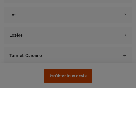
Lot
Lozère
Tarn-et-Garonne
Obtenir un devis
Rechercher un électricien
Prestation
Questions fréquentes