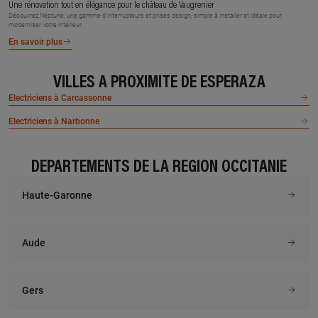
Une rénovation tout en élégance pour le château de Vaugrenier
Découvrez Neptune, une gamme d’interrupteurs et prises design, simple à installer et idéale pour
moderniser votre intérieur.
En savoir plus
VILLES À PROXIMITÉ DE ESPERAZA
Electriciens à Carcassonne
Electriciens à Narbonne
DÉPARTEMENTS DE LA RÉGION OCCITANIE
Haute-Garonne
Aude
Gers