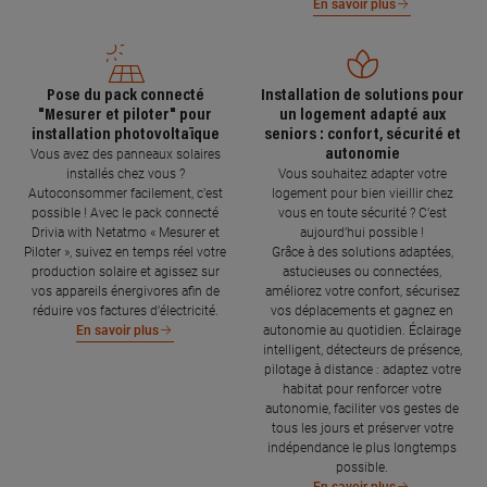
En savoir plus
Pose du pack connecté
Installation de solutions pour
"Mesurer et piloter" pour
un logement adapté aux
installation photovoltaïque
seniors : confort, sécurité et
autonomie
Vous avez des panneaux solaires
installés chez vous ?
Vous souhaitez adapter votre
Autoconsommer facilement, c’est
logement pour bien vieillir chez
possible ! Avec le pack connecté
vous en toute sécurité ? C’est
Drivia with Netatmo « Mesurer et
aujourd’hui possible !
Piloter », suivez en temps réel votre
Grâce à des solutions adaptées,
production solaire et agissez sur
astucieuses ou connectées,
vos appareils énergivores afin de
améliorez votre confort, sécurisez
réduire vos factures d’électricité.
vos déplacements et gagnez en
autonomie au quotidien. Éclairage
En savoir plus
intelligent, détecteurs de présence,
pilotage à distance : adaptez votre
habitat pour renforcer votre
autonomie, faciliter vos gestes de
tous les jours et préserver votre
indépendance le plus longtemps
possible.