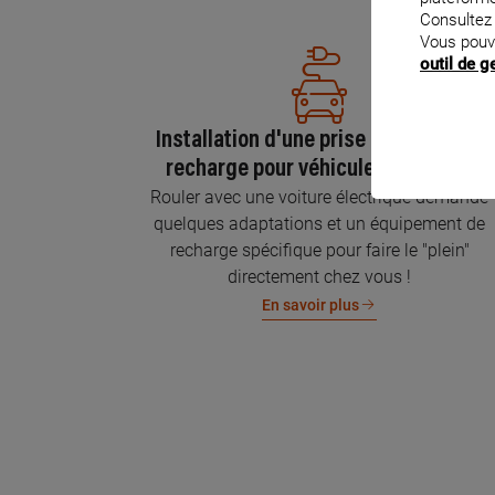
Consultez
Vous pouv
outil de 
Installation d'une prise GREEN'UP de
recharge pour véhicule électrique
Rouler avec une voiture électrique demande
quelques adaptations et un équipement de
recharge spécifique pour faire le "plein"
directement chez vous !
En savoir plus