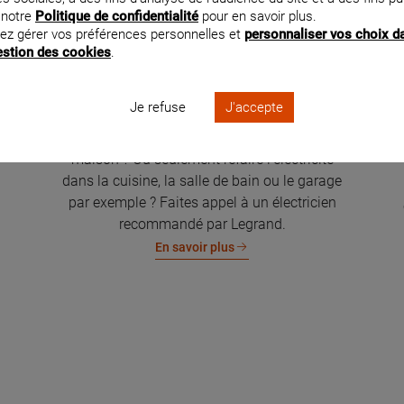
 notre
Politique de confidentialité
pour en savoir plus.
ez gérer vos préférences personnelles et
personnaliser vos choix d
gestion des cookies
.
Je refuse
J'accepte
Rénovation électrique de la maison
Vous souhaitez rénover l'électricité de votre
maison ? Ou seulement refaire l'électricité
dans la cuisine, la salle de bain ou le garage
par exemple ? Faites appel à un électricien
recommandé par Legrand.
En savoir plus