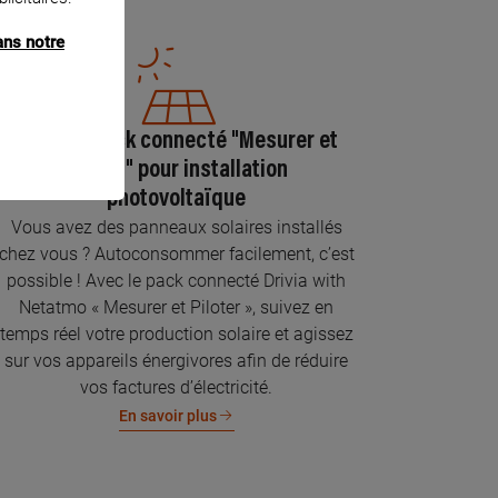
ans notre
Pose du pack connecté "Mesurer et
piloter" pour installation
photovoltaïque
Vous avez des panneaux solaires installés
chez vous ? Autoconsommer facilement, c’est
possible ! Avec le pack connecté Drivia with
Netatmo « Mesurer et Piloter », suivez en
temps réel votre production solaire et agissez
sur vos appareils énergivores afin de réduire
vos factures d’électricité.
En savoir plus