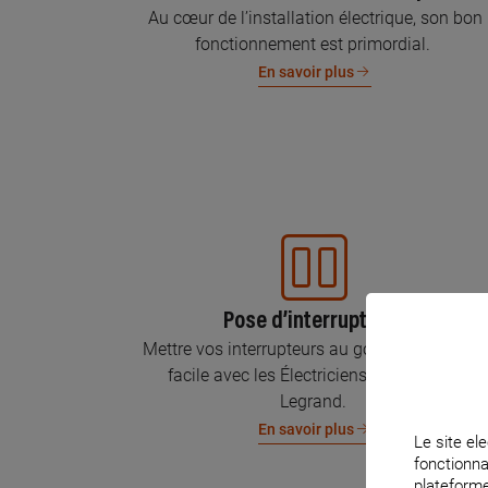
Au cœur de l’installation électrique, son bon
fonctionnement est primordial.
En savoir plus
Pose d’interrupteurs
Mettre vos interrupteurs au goût du jour, c’est
facile avec les Électriciens Certifiés par
Legrand.
En savoir plus
Le site ele
fonctionna
plateforme