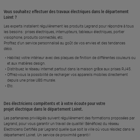
MILLERON
MONTARGIS
Vous souhaitez effectuer des travaux électriques dans le département
En savoir plus
En savoir plus
Loiret ?
Les experts installent régulièrement les produits Legrand pour répondre à tous
les besoins : prises électriques, interrupteurs, tableaux électriques, portier
CHRISTOPHE PIERRONT
S ELEC
visiophone, produits connectés, etc.
16 rue du marchais, 45300 LAAS
4 rue de la champagne, 45300
Profitez d’un service personnalisé au goût de vos envies et des tendances
GIVRAINES
déco.
En savoir plus
Habillez votre intérieur avec des plaques de finition de différentes couleurs ou
En savoir plus
et aux matières design.
Distribuez le réseau internet partout dans la maison grâce aux prises RJ45.
Offrez-vous la possibilité de recharger vos appareils mobiles directement
depuis une prise UBS murale.
YBE
ACCES SOL'AIR
Etc.
3 place de la mairie, 45210 LA
45 bis rue du petit crachis, 45210
SELLE EN HERMOY
FERRIERES EN GATINAIS
Des électriciens compétents et à votre écoute pour votre
En savoir plus
En savoir plus
projet électrique dans le département Loiret.
Les partenaires privilégiés suivent régulièrement des formations proposées par
Legrand, pour vous garantir un travail de qualité ! Bénéficiez du réseau
RAULT
ESPACE SERVICE SYLVAIN
Electriciens Certifiés par Legrand quelle que soit la ville où vous résidez dans le
HAMARD
45 le chesnoy, 45210 LA SELLE
département Loiret. Un service de proximité garanti !
SUR LE BIED