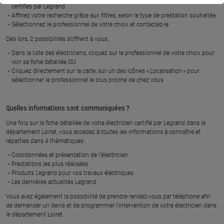
BRIARE
certifiés par Legrand
En savoir plus
Affinez votre recherche grâce aux filtres, selon le type de prestation souhaitée
Sélectionnez le professionnel de votre choix et contactez-le
En savoir plus
Dès lors, 2 possibilités s’offrent à vous :
Dans la liste des électriciens, cliquez sur le professionnel de votre choix pour
FLG ELECTRICITE
TC ELEC
voir sa fiche détaillée OU
579 route de cercottes, 45520
390 route de beaune, 45270
Cliquez directement sur la carte, sur un des icônes « Localisation » pour
GIDY
LADON
sélectionner le professionnel le plus proche de chez vous
En savoir plus
En savoir plus
Quelles informations sont communiquées ?
Une fois sur la fiche détaillée de votre électricien certifié par Legrand dans le
département Loiret, vous accédez à toutes les informations à connaître et
FPE
SOLAR TECHNIC ELEC
réparties dans 4 thématiques :
3 chemin du bois crottet, 45700
16 rue nicephore niepce, 45700
CHEVILLON S/ HUILLARD
VILLEMANDEUR
Coordonnées et présentation de l’électricien
Prestations les plus réalisées
En savoir plus
En savoir plus
Produits Legrand pour vos travaux électriques
Les dernières actualités Legrand
Vous avez également la possibilité de prendre rendez-vous par téléphone afin
de demander un devis et de programmer l’intervention de votre électricien dans
NOCUS RICHARD
IRD ELECTRICITE
le département Loiret.
12 le bourg, 45230 AILLANT SUR
20 place de la republique, 45500