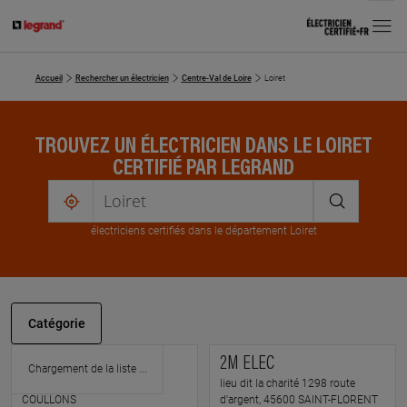
MENU
Accueil
Rechercher un électricien
Centre-Val de Loire
Loiret
TROUVEZ UN ÉLECTRICIEN DANS LE LOIRET
CERTIFIÉ PAR LEGRAND
me
localiser
électricien
s
certifié
s
dans le département Loiret
Catégorie
SEGIMA
2M ELEC
rue du champ de foire, 45720
lieu dit la charité 1298 route
COULLONS
d'argent, 45600 SAINT-FLORENT