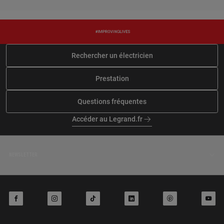
6 rue de la republique, 45330
MALESHERBES
En savoir plus
En savoir plus
Rechercher un électricien
ABG ELEC
8 rue du cornu, 45300 ROUVRES
Prestation
SAINT JEAN
Questions fréquentes
En savoir plus
Accéder au Legrand.fr
NEWSLETTER
facebook
instagram
tiktok
linkedin
pinterest
youtube