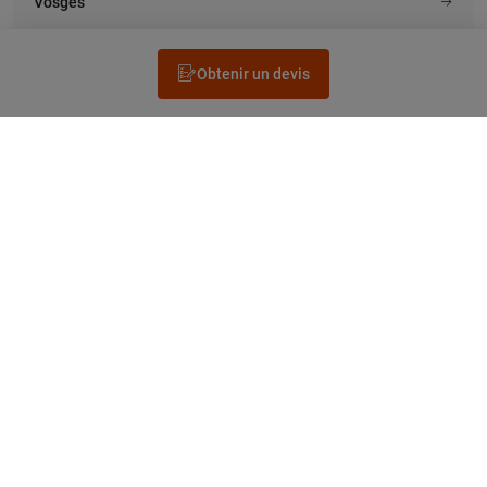
Vosges
Obtenir un devis
Rechercher un électricien
Prestation
Questions fréquentes
Accéder au Legrand.fr
NEWSLETTER
facebook
instagram
tiktok
linkedin
pinterest
youtube