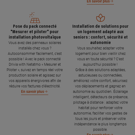
En savoir plus
Pose du pack connecté
Installation de solutions pour
"Mesurer et piloter" pour
un logement adapté aux
installation photovoltaïque
seniors : confort, sécurité et
autonomie
Vous avez des panneaux solaires
installés chez vous ?
Vous souhaitez adapter votre
Autoconsommer facilement, c’est
logement pour bien vieillir chez
possible ! Avec le pack connecté
vous en toute sécurité ? C’est
Drivia with Netatmo « Mesurer et
aujourd’hui possible !
Piloter », suivez en temps réel votre
Grâce à des solutions adaptées,
production solaire et agissez sur
astucieuses ou connectées,
vos appareils énergivores afin de
améliorez votre confort, sécurisez
réduire vos factures d’électricité.
vos déplacements et gagnez en
autonomie au quotidien. Éclairage
En savoir plus
intelligent, détecteurs de présence,
pilotage à distance : adaptez votre
habitat pour renforcer votre
autonomie, faciliter vos gestes de
tous les jours et préserver votre
indépendance le plus longtemps
possible.