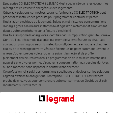
L'entreprise CG ELECTROTECH à LEMBACH est spécialisée dans les économies
d'énergie et en efficacité énergétique des logements.
Grâce aux solutions connectées Legrand, l'entreprise CG ELECTROTECH peut
proposer et installer des produits pour programmer, contrôler et piloter
l'installation électrique du logement. Suivez et maîtrisez vos consommations
d'énergie grâce à la mesure instantanée et agissez directement et simplement
depuis votre smartphone sur la facture d'électricité.
Une fois les appareils énergivores identifiés depuis l'application gratuite Home +
Control, il est très simple d'adapter par exemple la température du chauffage
suivant un planning ou selon la météo Ecowatt, de mettre en route le chauffe-
eau ou de la recharge de votre véhicule électrique, de gérer automatiquement le
niveau d'ouverture des volets roulants suivant la météo et de profiter
pleinement des heures creuses. La programmation de la mise en marche des
appareils énergivores permet d'adapter la consommation aux besoins du foyer,
au bon moment, sans dépasser le contrat d'abonnement.
Ce professionnel a suivi des formations spécifiques et dédiées sur les solutions
Legrand d'efficacité énergétique. L'entreprise CG ELECTROTECH est l'expert
proche de chez vous pour comprendre votre consommation électrique et agir
rapidement sur votre facture.
SITUER CG ELECTROTECH À LEMBACH