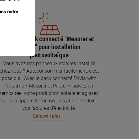
ans notre
Pose du pack connecté "Mesurer et
piloter" pour installation
photovoltaïque
Vous avez des panneaux solaires installés
chez vous ? Autoconsommer facilement, c’est
possible ! Avec le pack connecté Drivia with
Netatmo « Mesurer et Piloter », suivez en
temps réel votre production solaire et agissez
sur vos appareils énergivores afin de réduire
vos factures d’électricité.
En savoir plus