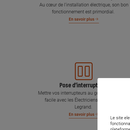
Au cœur de l’installation électrique, son bon
fonctionnement est primordial.
En savoir plus
Pose d’interrupteurs
Mettre vos interrupteurs au goût du jour, c’est
facile avec les Électriciens Certifiés par
Legrand.
En savoir plus
Le site ele
fonctionna
plateforme