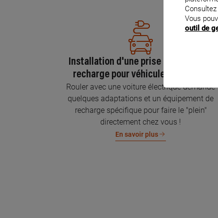
Consultez
Vous pouv
outil de 
Installation d'une prise GREEN'UP de
recharge pour véhicule électrique
Rouler avec une voiture électrique demande
quelques adaptations et un équipement de
recharge spécifique pour faire le "plein"
directement chez vous !
En savoir plus