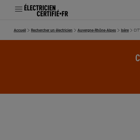
MENU
Accueil
Rechercher un électricien
Auvergne-Rhône-Alpes
Isère
CIT
Chercher un électricien
Prestations
C
Questions fréquentes