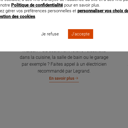
 notre
Politique de confidentialité
pour en savoir plus.
ez gérer vos préférences personnelles et
personnaliser vos choix d
gestion des cookies
.
Je refuse
J'accepte
Rénovation électrique de la maison
Vous souhaitez rénover l'électricité de votre
maison ? Ou seulement refaire l'électricité
dans la cuisine, la salle de bain ou le garage
par exemple ? Faites appel à un électricien
recommandé par Legrand.
En savoir plus