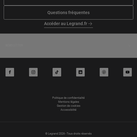
À 35.3 km km
À 36.7 km km
SDVE
Questions fréquentes
GENI
1 avenue d argenson, 38450 VIF
542 chemin de culet, 38510
Accéder au Legrand.fr
SERMERIEU
En savoir plus
En savoir plus
NEWSLETTER
À 40.9 km km
À 41 km km
E3MS
ELEC HABITAT SERVICE
lieu dit les allards, 38220
417 rue des coteaux, 38220
facebook
instagram
tiktok
linkedin
pinterest
youtube
LAFFREY
SAINT PIERRE DE MESAGE
En savoir plus
En savoir plus
Politique de confidentialité
Mentions légales
Gestion de cookies
À 42 km km
À 43.7 km km
Accessibilité
R ENERGIE
ROSSI ELECTRICITE
258 chemin de gerbolle, 38440
485 chemin de la fontaine, 38440
BEAUVOIR DE MARC
BEAUVOIR DE MARC
© Legrand 2026 - Tous droits réservés