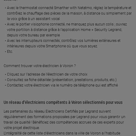
Avec le thermostat connecté Smarther with Netatmo, réglez la température et
contrôlez le chauffage des pièces de la maison, à distance ou simplement par
À 30.4 km km
À 32.3 km km
la voix grâce à un assistant vocal
CITY LIGHT
NEXT ELEC
Avec le portier visiophone connecté, ne manquez plus aucun colis ; ouvrez
9 lotissement le nivolon, 38760
chemin des planches, 38250
votre portillon à distance grâce à l’application Home + Security Legrand,
VARCES ALLIERES ET RISSET
VILLARD DE LANS
depuis votre bureau par exemple
Avec les interrupteurs connectés, contrôlez vos lumières extérieures et
intérieures depuis votre Smartphone où que vous soyez.
En savoir plus
En savoir plus
Etc.
Comment trouver votre électricien à Voiron ?
À 32.8 km km
À 33 km km
FREDERIC BILLION
CECON ELECTRICITE MCE
Cliquez sur l’adresse de l’électricien de votre choix
Consultez sa fiche détaillée (présentation, prestations, produits, etc.)
281 rue du puits, 38530
99 allee des lilas, 38530
Contactez votre électricien via le numéro de téléphone qui est affiché
CHAPAREILLAN
BARRAUX
En savoir plus
En savoir plus
Un réseau d'électriciens compétents à Voiron sélectionnés pour vous
Les partenaires du réseau Electriciens Certifiés par Legrand suivent
régulièrement des formations proposées par Legrand pour vous garantir un
À 33.2 km km
À 33.3 km km
travail de qualité ! Bénéficiez des compétences accrues de ces experts pour
SUPTIL ELECTRICITE
BEAUDOING JEAN
votre projet électrique.
CLAUDE
235 impasse des chataigniers,
L’intégralité de cette liste d’électriciens dans la ville de Voiron a l’habitude