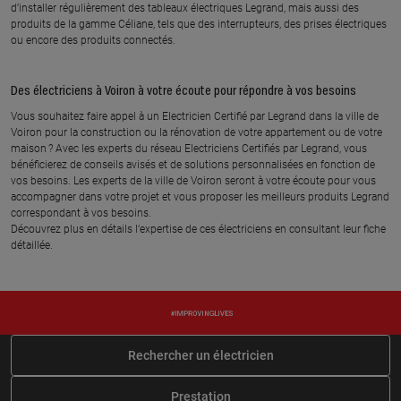
38300 RUY MONTCEAU
195 avenue albert pietri, 38250
d’installer régulièrement des tableaux électriques Legrand, mais aussi des
VILLARD DE LANS
produits de la gamme Céliane, tels que des interrupteurs, des prises électriques
En savoir plus
ou encore des produits connectés.
En savoir plus
Des électriciens à Voiron à votre écoute pour répondre à vos besoins
Vous souhaitez faire appel à un Electricien Certifié par Legrand dans la ville de
À 34.4 km km
À 34.6 km km
Voiron pour la construction ou la rénovation de votre appartement ou de votre
INOV ELEC REPITON
BERTHOLON MICKAEL
maison ? Avec les experts du réseau Electriciens Certifiés par Legrand, vous
85 impasse de la gloriette, 38160
67 rue de la liberte, 38300
bénéficierez de conseils avisés et de solutions personnalisées en fonction de
CHATTE
BOURGOIN JALLIEU
vos besoins. Les experts de la ville de Voiron seront à votre écoute pour vous
accompagner dans votre projet et vous proposer les meilleurs produits Legrand
En savoir plus
En savoir plus
correspondant à vos besoins.
Découvrez plus en détails l’expertise de ces électriciens en consultant leur fiche
détaillée.
À 35.8 km km
À 35.9 km km
AMVE
DE MONTELEC
1 rue de l isle, 38450 VIF
63 rue lavoisier, 38300 BOURGOIN
JALLIEU
En savoir plus
Rechercher un électricien
En savoir plus
Prestation