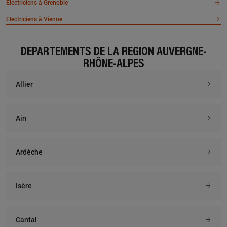
Electriciens à Grenoble
À 20.5 km km
À 22.6 km km
Electriciens à Vienne
L ECLAIREUR
CEDELEC 38
665 route de clemencieres, 38950
250 rue de l europe, 38470 VINAY
ST MARTIN LE VINOUX
DÉPARTEMENTS DE LA RÉGION AUVERGNE-
En savoir plus
RHÔNE-ALPES
En savoir plus
Allier
À 22.3 km km
À 24.2 km km
SYDEX
SE INSTALLATIONS
Ain
41 rue ampere, 38000 GRENOBLE
101 chemin des michelieres,
38190 BERNIN
En savoir plus
En savoir plus
Ardèche
Isère
À 24.8 km km
À 24.6 km km
CED CANI ELEC
R ELEC SERVICES
11 av paul verlaine, 38100
981 chemin des templiers, 38870
GRENOBLE
ST SIMEON DE BRESSIEUX
Cantal