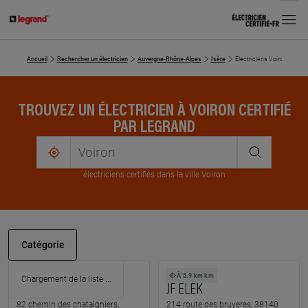
MENU
Accueil
Rechercher un électricien
Auvergne-Rhône-Alpes
Isère
Electriciens Voiron
TROUVEZ UN ÉLECTRICIEN À VOIRON CERTIFIÉ
PAR LEGRAND
me
localiser
électricien
s
certifié
s
dans la ville Voiron
Catégorie
À 2.5 km km
À 5.9 km km
A2B ELECTRICITE
JF ELEK
82 chemin des chataigniers,
214 route des bruyeres, 38140