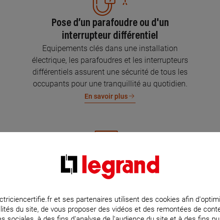
Pose d’un parafoudre ou d'un
interrupteur différentiel
Equipements clés dans une installation
électrique, les parafoudres et les interrupteurs
différentiels assurent une sécurité de tous les
occupants pour une tranquillité au quotidien.
En savoir plus
Mise aux normes de l’installation
électrique
Parce que l’électricité implique la sécurité et la
ctriciencertifie.fr et ses partenaires utilisent des cookies afin d'optim
lités du site, de vous proposer des vidéos et des remontées de con
protection de votre famille et de vos biens,
s sociales, à des fins d'analyse de l'audience du site et à des fins pub