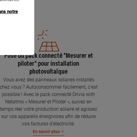
ans notre
Pose du pack connecté "Mesurer et
piloter" pour installation
photovoltaïque
Vous avez des panneaux solaires installés
chez vous ? Autoconsommer facilement, c’est
possible ! Avec le pack connecté Drivia with
Netatmo « Mesurer et Piloter », suivez en
temps réel votre production solaire et agissez
sur vos appareils énergivores afin de réduire
vos factures d’électricité.
En savoir plus