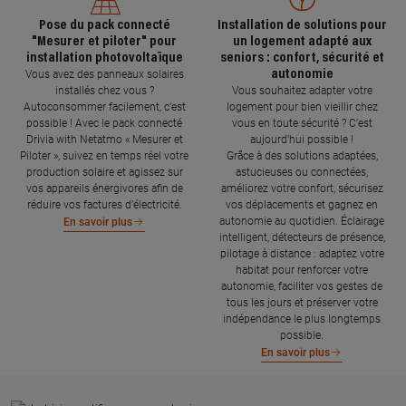
Pose du pack connecté
Installation de solutions pour
"Mesurer et piloter" pour
un logement adapté aux
installation photovoltaïque
seniors : confort, sécurité et
autonomie
Vous avez des panneaux solaires
installés chez vous ?
Vous souhaitez adapter votre
Autoconsommer facilement, c’est
logement pour bien vieillir chez
possible ! Avec le pack connecté
vous en toute sécurité ? C’est
Drivia with Netatmo « Mesurer et
aujourd’hui possible !
Piloter », suivez en temps réel votre
Grâce à des solutions adaptées,
production solaire et agissez sur
astucieuses ou connectées,
vos appareils énergivores afin de
améliorez votre confort, sécurisez
réduire vos factures d’électricité.
vos déplacements et gagnez en
autonomie au quotidien. Éclairage
En savoir plus
intelligent, détecteurs de présence,
pilotage à distance : adaptez votre
habitat pour renforcer votre
autonomie, faciliter vos gestes de
tous les jours et préserver votre
indépendance le plus longtemps
possible.
En savoir plus