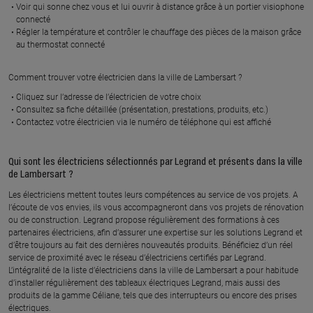
Voir qui sonne chez vous et lui ouvrir à distance grâce à un portier visiophone
connecté
À 11.6 km km
À 11.1 km km
Régler la température et contrôler le chauffage des pièces de la maison grâce
ELEC CETERA
DOMOTEG
au thermostat connecté
10 le hameau des lacs, 59510
5 rue de bradford, 59200
FOREST SUR MARQUE
TOURCOING
Comment trouver votre électricien dans la ville de Lambersart ?
En savoir plus
En savoir plus
Cliquez sur l’adresse de l’électricien de votre choix
Consultez sa fiche détaillée (présentation, prestations, produits, etc.)
Contactez votre électricien via le numéro de téléphone qui est affiché
À 11.3 km km
À 11.2 km km
ANGELO PASSION
CASTEL ELEC
Qui sont les électriciens sélectionnés par Legrand et présents dans la ville
RENOVATION
84 chaussee watt, 59200
de Lambersart ?
TOURCOING
36 rue jules watteuw, 59223
Les électriciens mettent toutes leurs compétences au service de vos projets. A
RONCQ
l’écoute de vos envies, ils vous accompagneront dans vos projets de rénovation
En savoir plus
ou de construction. Legrand propose régulièrement des formations à ces
En savoir plus
partenaires électriciens, afin d’assurer une expertise sur les solutions Legrand et
d’être toujours au fait des dernières nouveautés produits. Bénéficiez d’un réel
service de proximité avec le réseau d’électriciens certifiés par Legrand.
L’intégralité de la liste d’électriciens dans la ville de Lambersart a pour habitude
À 11.8 km km
À 12.8 km km
d’installer régulièrement des tableaux électriques Legrand, mais aussi des
CHRISTOPHE VEROONE
MTE
produits de la gamme Céliane, tels que des interrupteurs ou encore des prises
73 b rue roger bouvry, 59113
32 rue franklin roosevelt, 59200
électriques.