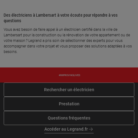
SECLIN
TOURCOING
En savoir plus
En savoir plus
Des électriciens à Lambersart à votre écoute pour répondre à vos
questions
Vous avez besoin de faire appel à un électricien certifié dans la ville de
À 12.3 km km
À 12.3 km km
Lambersart pour la construction ou la rénovation de votre appartement ou de
ELECTRICITE LEFEBVRE
KRYS ELECTRICITE AND
votre maison ? Legrand a pris soin de sélectionner des experts pour vous
accompagner dans votre projet et vous proposer des solutions adaptées à vos
CO
16 boulevard de metz, 59100
besoins.
ROUBAIX
12 rue pierre brabant, 59152
TRESSIN
En savoir plus
En savoir plus
Rechercher un électricien
À 12.7 km km
À 13.2 km km
LAGACHE MICKAEL
CAMELEC
Prestation
9 rue jean bourgeois, 59147
38 rue du meunier, 59390 LYS LES
GONDECOURT
LANNOY
Questions fréquentes
En savoir plus
En savoir plus
Accéder au Legrand.fr