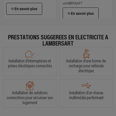
LAMBERSART
En savoir plus
En savoir plus
À 1 km km
À 1 km km
THOMAS CONTAT
CLE ELECTRICITE
PRESTATIONS SUGGÉRÉES EN ÉLECTRICITÉ À
29 avenue des aubepines, 59130
66 rue volta, 59130 LAMBERSART
LAMBERSART
LAMBERSART
En savoir plus
En savoir plus
Installation d'interrupteurs et
Installation d'une borne de
prises électriques connectés
recharge pour véhicule
électrique
À 2.7 km km
À 2.4 km km
ELECTRI PLUS
KAMEL ACHOURI
1 rue du docteur menard, 59160
10 rue de calais, 59800 LILLE
LILLE
Installation de solutions
Installation d’un réseau
En savoir plus
connectées pour sécuriser son
multimédia performant
En savoir plus
logement