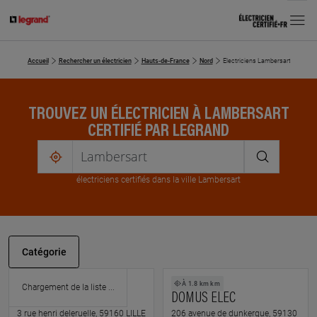
MENU
Accueil
Rechercher un électricien
Hauts-de-France
Nord
Electriciens Lambersart
TROUVEZ UN ÉLECTRICIEN À LAMBERSART
CERTIFIÉ PAR LEGRAND
me
localiser
électricien
s
certifié
s
dans la ville Lambersart
Catégorie
À 1.7 km km
À 1.8 km km
H2O TRAVAUX
DOMUS ELEC
3 rue henri deleruelle, 59160 LILLE
206 avenue de dunkerque, 59130