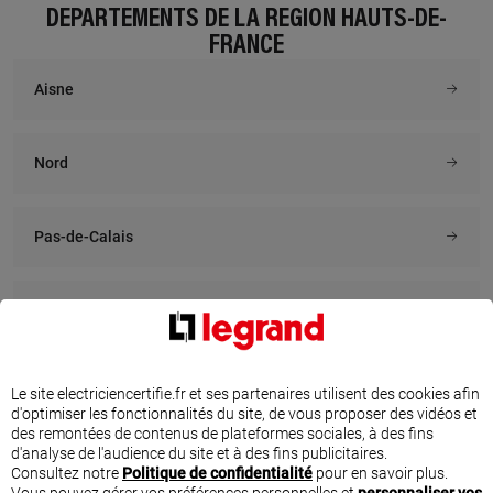
DÉPARTEMENTS DE LA RÉGION HAUTS-DE-
FRANCE
À 4.5 km km
À 4.7 km km
Aisne
CREA ELEC
REVA ELECTRICITE
24 rue de l'eglise, 59160
11 rue des alpes, 59840
CAPINGHEM
PREMESQUES
Nord
En savoir plus
En savoir plus
Pas-de-Calais
À 5.7 km km
À 5.7 km km
ELECTRICITE DES HAUTS
ESELEC
DE FRANCE
22 rue carnot, 59155 FACHES
Somme
THUMESNIL
48 rue jacques lacascade, 59700
MARCQ EN BAROEUL
En savoir plus
Oise
En savoir plus
Le site electriciencertifie.fr et ses partenaires utilisent des cookies afin
d'optimiser les fonctionnalités du site, de vous proposer des vidéos et
des remontées de contenus de plateformes sociales, à des fins
d'analyse de l'audience du site et à des fins publicitaires.
TROUVEZ UN ÉLECTRICIEN CERTIFIÉ PAR
À 6.9 km km
À 8.7 km km
Consultez notre
Politique de confidentialité
pour en savoir plus.
BRABANT ELECTRICITE
MULTIMEN SERVICES
Vous pouvez gérer vos préférences personnelles et
personnaliser vos