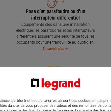
Pose d’un parafoudre ou d'un
interrupteur différentiel
Equipements clés dans une installation
électrique, les parafoudres et les interrupteurs
différentiels assurent une sécurité de tous les
occupants pour une tranquillité au quotidien.
En savoir plus
Mise aux normes de l’installation
électrique
Parce que l’électricité implique la sécurité et la
ctriciencertifie.fr et ses partenaires utilisent des cookies afin d'optim
lités du site, de vous proposer des vidéos et des remontées de con
protection de votre famille et de vos biens,
s sociales, à des fins d'analyse de l'audience du site et à des fins pub