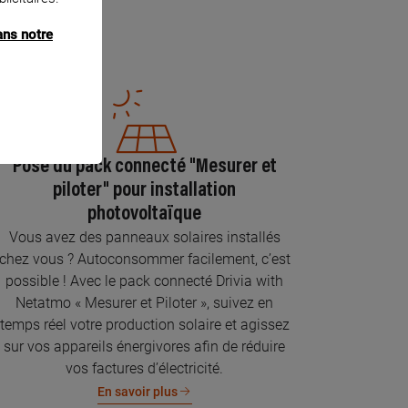
ans notre
Pose du pack connecté "Mesurer et
piloter" pour installation
photovoltaïque
Vous avez des panneaux solaires installés
chez vous ? Autoconsommer facilement, c’est
possible ! Avec le pack connecté Drivia with
Netatmo « Mesurer et Piloter », suivez en
temps réel votre production solaire et agissez
sur vos appareils énergivores afin de réduire
vos factures d’électricité.
En savoir plus