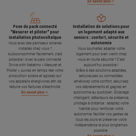
En savoir plus
Pose du pack connecté
Installation de solutions pour
"Mesurer et piloter" pour
un logement adapté aux
installation photovoltaïque
seniors : confort, sécurité et
autonomie
Vous avez des panneaux solaires
installés chez vous ?
Vous souhaitez adapter votre
Autoconsommer facilement, c’est
logement pour bien vieillir chez
possible ! Avec le pack connecté
vous en toute sécurité ? C’est
Drivia with Netatmo « Mesurer et
aujourd’hui possible !
Piloter », suivez en temps réel votre
Grâce à des solutions adaptées,
production solaire et agissez sur
astucieuses ou connectées,
vos appareils énergivores afin de
améliorez votre confort, sécurisez
réduire vos factures d’électricité.
vos déplacements et gagnez en
autonomie au quotidien. Éclairage
En savoir plus
intelligent, détecteurs de présence,
pilotage à distance : adaptez votre
habitat pour renforcer votre
autonomie, faciliter vos gestes de
tous les jours et préserver votre
indépendance le plus longtemps
possible.