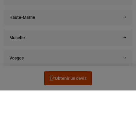
Haute-Marne
Moselle
Vosges
Obtenir un devis
Rechercher un électricien
Prestation
Questions fréquentes