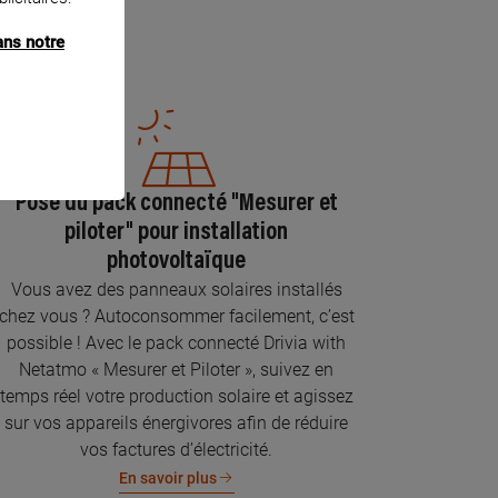
ans notre
Pose du pack connecté "Mesurer et
piloter" pour installation
photovoltaïque
Vous avez des panneaux solaires installés
chez vous ? Autoconsommer facilement, c’est
possible ! Avec le pack connecté Drivia with
Netatmo « Mesurer et Piloter », suivez en
temps réel votre production solaire et agissez
sur vos appareils énergivores afin de réduire
vos factures d’électricité.
En savoir plus