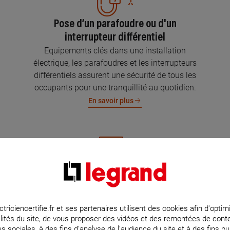
Pose d’un parafoudre ou d'un
interrupteur différentiel
Equipements clés dans une installation
électrique, les parafoudres et les interrupteurs
différentiels assurent une sécurité de tous les
occupants pour une tranquillité au quotidien.
En savoir plus
Mise aux normes de l’installation
électrique
Parce que l’électricité implique la sécurité et la
ctriciencertifie.fr et ses partenaires utilisent des cookies afin d'optim
lités du site, de vous proposer des vidéos et des remontées de con
protection de votre famille et de vos biens,
s sociales, à des fins d'analyse de l'audience du site et à des fins pub