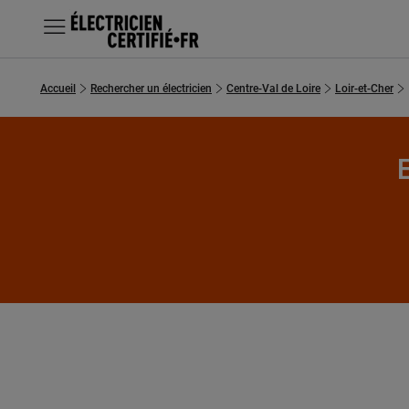
MENU
Accueil
Rechercher un électricien
Centre-Val de Loire
Loir-et-Cher
Chercher un électricien
Prestations
E
Questions fréquentes