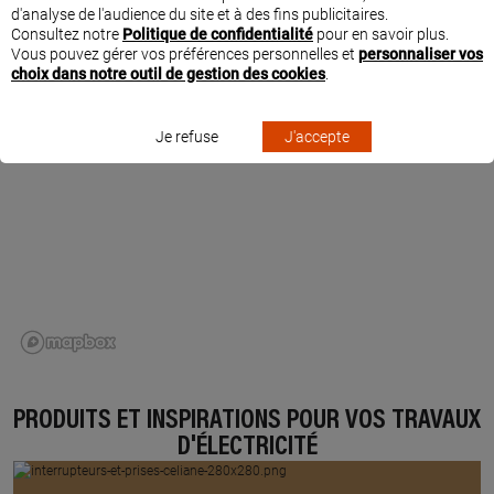
SAUVILLE
d'analyse de l'audience du site et à des fins publicitaires.
Consultez notre
Politique de confidentialité
pour en savoir plus.
Vous pouvez gérer vos préférences personnelles et
personnaliser vos
choix dans notre outil de gestion des cookies
.
Je refuse
J'accepte
PRODUITS ET INSPIRATIONS POUR VOS TRAVAUX
D'ÉLECTRICITÉ