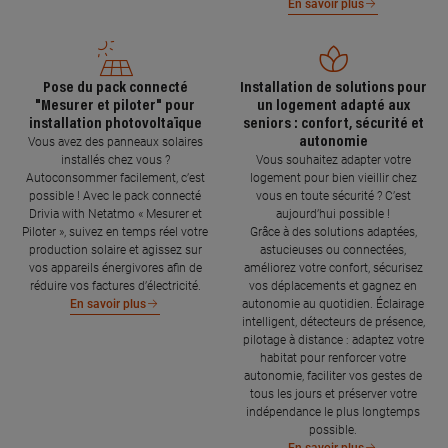
En savoir plus
Pose du pack connecté
Installation de solutions pour
"Mesurer et piloter" pour
un logement adapté aux
installation photovoltaïque
seniors : confort, sécurité et
autonomie
Vous avez des panneaux solaires
installés chez vous ?
Vous souhaitez adapter votre
Autoconsommer facilement, c’est
logement pour bien vieillir chez
possible ! Avec le pack connecté
vous en toute sécurité ? C’est
Drivia with Netatmo « Mesurer et
aujourd’hui possible !
Piloter », suivez en temps réel votre
Grâce à des solutions adaptées,
production solaire et agissez sur
astucieuses ou connectées,
vos appareils énergivores afin de
améliorez votre confort, sécurisez
réduire vos factures d’électricité.
vos déplacements et gagnez en
autonomie au quotidien. Éclairage
En savoir plus
intelligent, détecteurs de présence,
pilotage à distance : adaptez votre
habitat pour renforcer votre
autonomie, faciliter vos gestes de
tous les jours et préserver votre
indépendance le plus longtemps
possible.