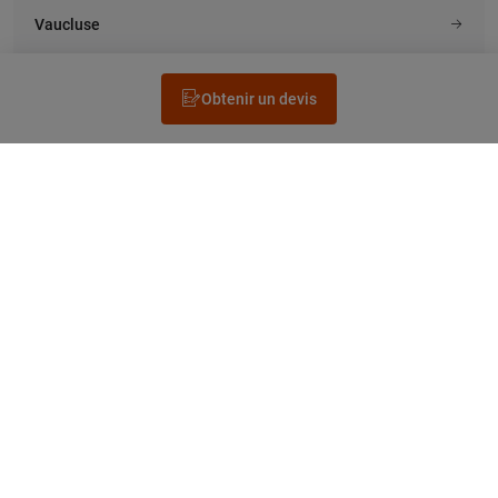
Vaucluse
Obtenir un devis
Rechercher un électricien
Prestation
Questions fréquentes
Accéder au Legrand.fr
NEWSLETTER