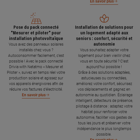
En savoir plus
Pose du pack connecté
Installation de solutions pour
"Mesurer et piloter" pour
un logement adapté aux
installation photovoltaïque
seniors : confort, sécurité et
autonomie
Vous avez des panneaux solaires
installés chez vous ?
Vous souhaitez adapter votre
Autoconsommer facilement, c’est
logement pour bien vieillir chez
possible ! Avec le pack connecté
vous en toute sécurité ? C’est
Drivia with Netatmo « Mesurer et
aujourd’hui possible !
Piloter », suivez en temps réel votre
Grâce à des solutions adaptées,
production solaire et agissez sur
astucieuses ou connectées,
vos appareils énergivores afin de
améliorez votre confort, sécurisez
réduire vos factures d’électricité.
vos déplacements et gagnez en
autonomie au quotidien. Éclairage
En savoir plus
intelligent, détecteurs de présence,
pilotage à distance : adaptez votre
habitat pour renforcer votre
autonomie, faciliter vos gestes de
tous les jours et préserver votre
indépendance le plus longtemps
possible.