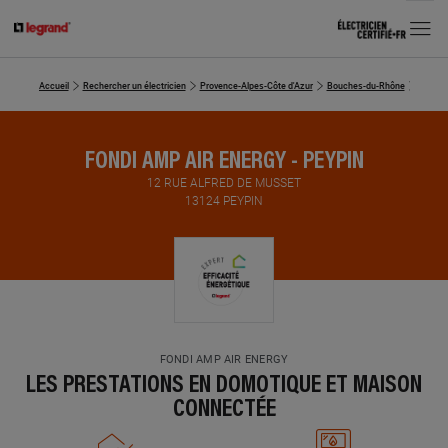
MENU
Accueil
Rechercher un électricien
Provence-Alpes-Côte d'Azur
Bouches-du-Rhône
FONDI 
FONDI AMP AIR ENERGY - PEYPIN
12 RUE ALFRED DE MUSSET
13124 PEYPIN
FONDI AMP AIR ENERGY
LES PRESTATIONS EN DOMOTIQUE ET MAISON
CONNECTÉE