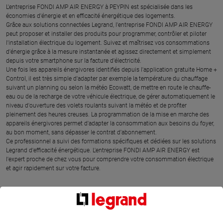
L'entreprise FONDI AMP AIR ENERGY à PEYPIN est spécialisée dans les
économies d'énergie et en efficacité énergétique des logements.
Grâce aux solutions connectées Legrand, l'entreprise FONDI AMP AIR ENERGY
peut proposer et installer des produits pour programmer, contrôler et piloter
l'installation électrique du logement. Suivez et maîtrisez vos consommations
d'énergie grâce à la mesure instantanée et agissez directement et simplement
depuis votre smartphone sur la facture d'électricité.
Une fois les appareils énergivores identifiés depuis l'application gratuite Home +
Control, il est très simple d'adapter par exemple la température du chauffage
suivant un planning ou selon la météo Ecowatt, de mettre en route le chauffe-
eau ou de la recharge de votre véhicule électrique, de gérer automatiquement le
niveau d'ouverture des volets roulants suivant la météo et de profiter
pleinement des heures creuses. La programmation de la mise en marche des
appareils énergivores permet d'adapter la consommation aux besoins du foyer,
au bon moment, sans dépasser le contrat d'abonnement.
Ce professionnel a suivi des formations spécifiques et dédiées sur les solutions
Legrand d'efficacité énergétique. L'entreprise FONDI AMP AIR ENERGY est
l'expert proche de chez vous pour comprendre votre consommation électrique
et agir rapidement sur votre facture.
SITUER FONDI AMP AIR ENERGY À PEYPIN