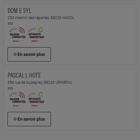
DOM E SYL
200 chemin des rapailles, 88220 HADOL
sss
En savoir plus
PASCAL L HOTE
356 rue de buzegney, 88220 URIMENIL
sss
En savoir plus