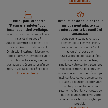
En savoir plus
Pose du pack connecté
Installation de solutions pour
"Mesurer et piloter" pour
un logement adapté aux
installation photovoltaïque
seniors : confort, sécurité et
autonomie
Vous avez des panneaux solaires
installés chez vous ?
Vous souhaitez adapter votre
Autoconsommer facilement, c’est
logement pour bien vieillir chez
possible ! Avec le pack connecté
vous en toute sécurité ? C’est
Drivia with Netatmo « Mesurer et
aujourd’hui possible !
Piloter », suivez en temps réel votre
Grâce à des solutions adaptées,
production solaire et agissez sur
astucieuses ou connectées,
vos appareils énergivores afin de
améliorez votre confort, sécurisez
réduire vos factures d’électricité.
vos déplacements et gagnez en
autonomie au quotidien. Éclairage
En savoir plus
intelligent, détecteurs de présence,
pilotage à distance : adaptez votre
habitat pour renforcer votre
autonomie, faciliter vos gestes de
tous les jours et préserver votre
indépendance le plus longtemps
possible.