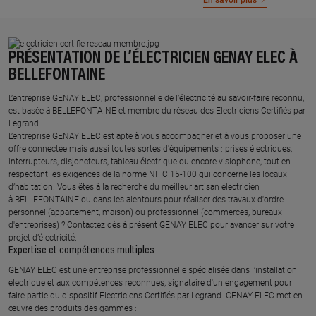
En savoir plus
PRÉSENTATION DE L’ÉLECTRICIEN GENAY ELEC À
BELLEFONTAINE
L’entreprise GENAY ELEC, professionnelle de l’électricité au savoir-faire reconnu,
est basée à BELLEFONTAINE et membre du réseau des Electriciens Certifiés par
Legrand.​
L’entreprise GENAY ELEC est apte à vous accompagner et à vous proposer une
offre connectée mais aussi toutes sortes d'équipements : prises électriques,
interrupteurs, disjoncteurs, tableau électrique ou encore visiophone, tout en
respectant les exigences de la norme NF C 15-100 qui concerne les locaux
d’habitation. Vous êtes à la recherche du meilleur artisan électricien
à BELLEFONTAINE ou dans les alentours pour réaliser des travaux d'ordre
personnel (appartement, maison) ou professionnel (commerces, bureaux
d'entreprises) ? Contactez dès à présent GENAY ELEC pour avancer sur votre
projet d’électricité.
Expertise et compétences multiples​
​GENAY ELEC est une entreprise professionnelle spécialisée dans l’installation
électrique et aux compétences reconnues, ​signataire d'un engagement pour
faire partie du dispositif Electriciens Certifiés par Legrand​. GENAY ELEC met en
œuvre des produits des gammes : ​