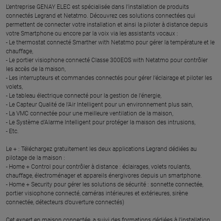
L’entreprise GENAY ELEC est spécialisée dans l’installation de produits
connectés Legrand et Netatmo. Découvrez ces solutions connectées qui
permettent de connecter votre installation et ainsi la piloter à distance depuis
votre Smartphone ou encore par la voix via les assistants vocaux :
- Le thermostat connecté Smarther with Netatmo pour gérer la température et le
chauffage,
- Le portier visiophone connecté Classe 300EOS with Netatmo pour contrôler
les accès de la maison,
- Les interrupteurs et commandes connectés pour gérer l’éclairage et piloter les
volets,
- Le tableau électrique connecté pour la gestion de l’énergie,
- Le Capteur Qualité de l’Air Intelligent pour un environnement plus sain,
- La VMC connectée pour une meilleure ventilation de la maison,
- Le Système d’Alarme Intelligent pour protéger la maison des intrusions,
- Etc.
Le + : Téléchargez gratuitement les deux applications Legrand dédiées au
pilotage de la maison :
- Home + Control pour contrôler à distance : éclairages, volets roulants,
chauffage, électroménager et appareils énergivores depuis un smartphone.
- Home + Security pour gérer les solutions de sécurité : sonnette connectée,
portier visiophone connecté, caméras intérieures et extérieures, sirène
connectée, détecteurs d’ouverture connectés)
Cet expert en maison connectée, a suivi des formations dédiées à l’installation