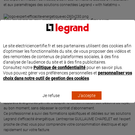
et aux paramétrages des solutions connectées Legrand « with Netatmo ».
UN EXPERT EN EFFICACITÉ ÉNERGÉTIQUE
L'entreprise GUILLAUME CHAPELET à TOULON est spécialisée dans les
économies d'énergie et en efficacité énergétique des logements.
Grâce aux solutions connectées Legrand, l'entreprise GUILLAUME CHAPELET
Le site electriciencertifie.fr et ses partenaires utilisent des cookies afin
peut proposer et installer des produits pour programmer, contrôler et piloter
d'optimiser les fonctionnalités du site, de vous proposer des vidéos et
l'installation électrique du logement. Suivez et maîtrisez vos consommations
des remontées de contenus de plateformes sociales, à des fins
d'énergie grâce à la mesure instantanée et agissez directement et simplement
d'analyse de l'audience du site et à des fins publicitaires.
depuis votre smartphone sur la facture d'électricité.
Consultez notre
Politique de confidentialité
pour en savoir plus.
Une fois les appareils énergivores identifiés depuis l'application gratuite Home +
Vous pouvez gérer vos préférences personnelles et
personnaliser vos
Control, il est très simple d'adapter par exemple la température du chauffage
choix dans notre outil de gestion des cookies
.
suivant un planning ou selon la météo Ecowatt, de mettre en route le chauffe-
eau ou de la recharge de votre véhicule électrique, de gérer automatiquement le
niveau d'ouverture des volets roulants suivant la météo et de profiter
Je refuse
J'accepte
pleinement des heures creuses. La programmation de la mise en marche des
appareils énergivores permet d'adapter la consommation aux besoins du foyer,
au bon moment, sans dépasser le contrat d'abonnement.
Ce professionnel a suivi des formations spécifiques et dédiées sur les solutions
Legrand d'efficacité énergétique. L'entreprise GUILLAUME CHAPELET est l'expert
proche de chez vous pour comprendre votre consommation électrique et agir
rapidement sur votre facture.