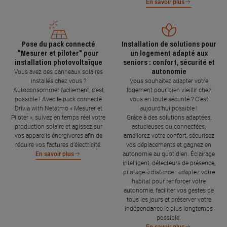
En savoir plus
Pose du pack connecté
Installation de solutions pour
"Mesurer et piloter" pour
un logement adapté aux
installation photovoltaïque
seniors : confort, sécurité et
autonomie
Vous avez des panneaux solaires
installés chez vous ?
Vous souhaitez adapter votre
Autoconsommer facilement, c’est
logement pour bien vieillir chez
possible ! Avec le pack connecté
vous en toute sécurité ? C’est
Drivia with Netatmo « Mesurer et
aujourd’hui possible !
Piloter », suivez en temps réel votre
Grâce à des solutions adaptées,
production solaire et agissez sur
astucieuses ou connectées,
vos appareils énergivores afin de
améliorez votre confort, sécurisez
réduire vos factures d’électricité.
vos déplacements et gagnez en
autonomie au quotidien. Éclairage
En savoir plus
intelligent, détecteurs de présence,
pilotage à distance : adaptez votre
habitat pour renforcer votre
autonomie, faciliter vos gestes de
tous les jours et préserver votre
indépendance le plus longtemps
possible.