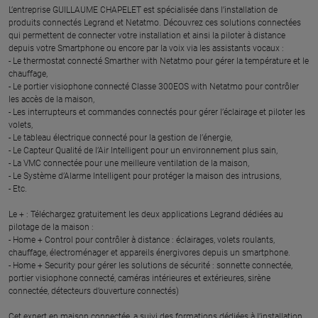
L’entreprise GUILLAUME CHAPELET est spécialisée dans l’installation de
produits connectés Legrand et Netatmo. Découvrez ces solutions connectées
qui permettent de connecter votre installation et ainsi la piloter à distance
depuis votre Smartphone ou encore par la voix via les assistants vocaux :
- Le thermostat connecté Smarther with Netatmo pour gérer la température et le
chauffage,
- Le portier visiophone connecté Classe 300EOS with Netatmo pour contrôler
les accès de la maison,
- Les interrupteurs et commandes connectés pour gérer l’éclairage et piloter les
volets,
- Le tableau électrique connecté pour la gestion de l’énergie,
- Le Capteur Qualité de l’Air Intelligent pour un environnement plus sain,
- La VMC connectée pour une meilleure ventilation de la maison,
- Le Système d’Alarme Intelligent pour protéger la maison des intrusions,
- Etc.
Le + : Téléchargez gratuitement les deux applications Legrand dédiées au
pilotage de la maison :
- Home + Control pour contrôler à distance : éclairages, volets roulants,
chauffage, électroménager et appareils énergivores depuis un smartphone.
- Home + Security pour gérer les solutions de sécurité : sonnette connectée,
portier visiophone connecté, caméras intérieures et extérieures, sirène
connectée, détecteurs d’ouverture connectés)
Cet expert en maison connectée, a suivi des formations dédiées à l’installation