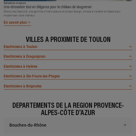
Solutions maison
Une rénovation tout en élégance pour le château de Vaugrenier
Découvrez Neptune, une gamme d’interrupteurs et prises design, simple à installer et idéale pour
moderniser votre intérieur.
En savoir plus
VILLES À PROXIMITÉ DE TOULON
Electriciens à Toulon
Electriciens à Draguignan
Electriciens à Hyères
Electriciens à Six-Fours-les-Plages
Electriciens à Brignoles
DÉPARTEMENTS DE LA RÉGION PROVENCE-
ALPES-CÔTE D'AZUR
Bouches-du-Rhône