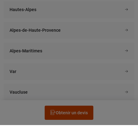
Hautes-Alpes
Alpes-de-Haute-Provence
Alpes-Maritimes
Var
Vaucluse
Obtenir un devis
Rechercher un électricien