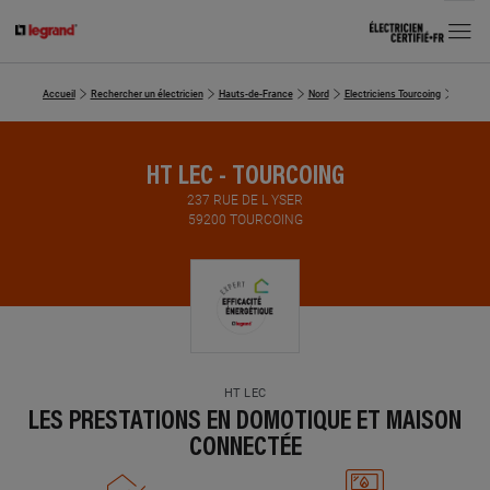
MENU
Accueil
Rechercher un électricien
Hauts-de-France
Nord
Electriciens Tourcoing
HT LEC
HT LEC - TOURCOING
237 RUE DE L YSER
59200 TOURCOING
HT LEC
LES PRESTATIONS EN DOMOTIQUE ET MAISON
CONNECTÉE