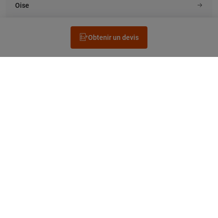
Oise
Obtenir un devis
Rechercher un électricien
Prestation
Questions fréquentes
Accéder au Legrand.fr
NEWSLETTER
facebook
instagram
tiktok
linkedin
pinterest
youtube