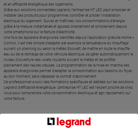
et en efficacité énergétique des logements.
Grâce aux solutions connectées Legrand, l'entreprise HT LEC peut proposer et
installer des produits pour programmer, contrôler et piloter l'installation
électrique du logement. Suivez et maîtrisez vos consommations d'énergie
grâce à la mesure instantanée et agissez directement et simplement depuis
votre smartphone sur la facture d'électricité.
Une fois les appareils énergivores identifiés depuis l'application gratuite Home +
Control, il est très simple d'adapter par exemple la température du chauffage
suivant un planning ou selon la météo Ecowatt, de mettre en route le chauffe-
eau ou de la recharge de votre véhicule électrique, de gérer automatiquement le
niveau d'ouverture des volets roulants suivant la météo et de profiter
pleinement des heures creuses. La programmation de la mise en marche des
appareils énergivores permet d'adapter la consommation aux besoins du foyer,
au bon moment, sans dépasser le contrat d'abonnement.
Ce professionnel a suivi des formations spécifiques et dédiées sur les solutions
Legrand d'efficacité énergétique. L'entreprise HT LEC est l'expert proche de chez
vous pour comprendre votre consommation électrique et agir rapidement sur
votre facture.
SITUER HT LEC À TOURCOING