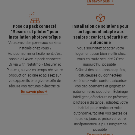
En savoir plus
Pose du pack connecté
Installation de solutions pour
"Mesurer et piloter" pour
un logement adapté aux
installation photovoltaïque
seniors : confort, sécurité et
autonomie
Vous avez des panneaux solaires
installés chez vous ?
Vous souhaitez adapter votre
Autoconsommer facilement, c’est
logement pour bien vieillir chez
possible ! Avec le pack connecté
vous en toute sécurité ? C’est
Drivia with Netatmo « Mesurer et
aujourd’hui possible !
Piloter », suivez en temps réel votre
Grâce à des solutions adaptées,
production solaire et agissez sur
astucieuses ou connectées,
vos appareils énergivores afin de
améliorez votre confort, sécurisez
réduire vos factures d’électricité.
vos déplacements et gagnez en
autonomie au quotidien. Éclairage
En savoir plus
intelligent, détecteurs de présence,
pilotage à distance : adaptez votre
habitat pour renforcer votre
autonomie, faciliter vos gestes de
tous les jours et préserver votre
indépendance le plus longtemps
possible.