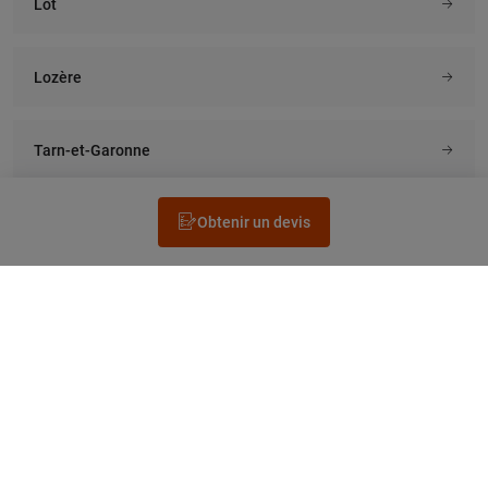
Lot
Lozère
Tarn-et-Garonne
Obtenir un devis
Rechercher un électricien
Prestation
Questions fréquentes
Accéder au Legrand.fr