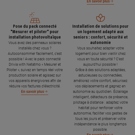
En savoir plus
Pose du pack connecté
Installation de solutions pour
"Mesurer et piloter" pour
un logement adapté aux
installation photovoltaïque
seniors : confort, sécurité et
autonomie
Vous avez des panneaux solaires
installés chez vous ?
Vous souhaitez adapter votre
Autoconsommer facilement, c’est
logement pour bien vieillir chez
possible ! Avec le pack connecté
vous en toute sécurité ? C’est
Drivia with Netatmo « Mesurer et
aujourd’hui possible !
Piloter », suivez en temps réel votre
Grâce à des solutions adaptées,
production solaire et agissez sur
astucieuses ou connectées,
vos appareils énergivores afin de
améliorez votre confort, sécurisez
réduire vos factures d’électricité.
vos déplacements et gagnez en
autonomie au quotidien. Éclairage
En savoir plus
intelligent, détecteurs de présence,
pilotage à distance : adaptez votre
habitat pour renforcer votre
autonomie, faciliter vos gestes de
tous les jours et préserver votre
indépendance le plus longtemps
possible.