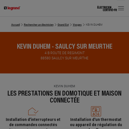
MENU
Accueil
Rechercher un électricien
Grand Est
Vosges
KEVIN DUHEM
KEVIN DUHEM - SAULCY SUR MEURTHE
4 B ROUTE DE REGIMONT
88580 SAULCY SUR MEURTHE
KEVIN DUHEM
LES PRESTATIONS EN DOMOTIQUE ET MAISON
CONNECTÉE
Installation d’interrupteurs et
Installation d’un thermostat
de commandes connectés
ou appareil de régulation du