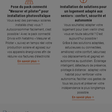
Pose du pack connecté
Installation de solutions pour
"Mesurer et piloter" pour
un logement adapté aux
installation photovoltaïque
seniors : confort, sécurité et
autonomie
Vous avez des panneaux solaires
installés chez vous ?
Vous souhaitez adapter votre
Autoconsommer facilement, c’est
logement pour bien vieillir chez
possible ! Avec le pack connecté
vous en toute sécurité ? C’est
Drivia with Netatmo « Mesurer et
aujourd’hui possible !
Piloter », suivez en temps réel votre
Grâce à des solutions adaptées,
production solaire et agissez sur
astucieuses ou connectées,
vos appareils énergivores afin de
améliorez votre confort, sécurisez
réduire vos factures d’électricité.
vos déplacements et gagnez en
autonomie au quotidien. Éclairage
En savoir plus
intelligent, détecteurs de présence,
pilotage à distance : adaptez votre
habitat pour renforcer votre
autonomie, faciliter vos gestes de
tous les jours et préserver votre
indépendance le plus longtemps
possible.
En savoir plus