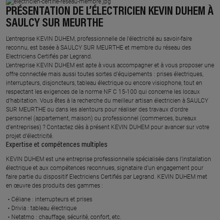
PRÉSENTATION DE L’ÉLECTRICIEN KEVIN DUHEM À
SAULCY SUR MEURTHE
L’entreprise KEVIN DUHEM, professionnelle de l’électricité au savoir-faire
reconnu, est basée à SAULCY SUR MEURTHE et membre du réseau des
Electriciens Certifiés par Legrand.​
L’entreprise KEVIN DUHEM est apte à vous accompagner et à vous proposer une
offre connectée mais aussi toutes sortes d'équipements : prises électriques,
interrupteurs, disjoncteurs, tableau électrique ou encore visiophone, tout en
respectant les exigences de la norme NF C 15-100 qui concerne les locaux
d’habitation. Vous êtes à la recherche du meilleur artisan électricien à SAULCY
SUR MEURTHE ou dans les alentours pour réaliser des travaux d'ordre
personnel (appartement, maison) ou professionnel (commerces, bureaux
d'entreprises) ? Contactez dès à présent KEVIN DUHEM pour avancer sur votre
projet d’électricité.
Expertise et compétences multiples​
​KEVIN DUHEM est une entreprise professionnelle spécialisée dans l’installation
électrique et aux compétences reconnues, ​signataire d'un engagement pour
faire partie du dispositif Electriciens Certifiés par Legrand​. KEVIN DUHEM met
en œuvre des produits des gammes : ​
Céliane : interrupteurs et prises ​
Drivia : tableau électrique ​
Netatmo : chauffage, sécurité, confort, etc.​