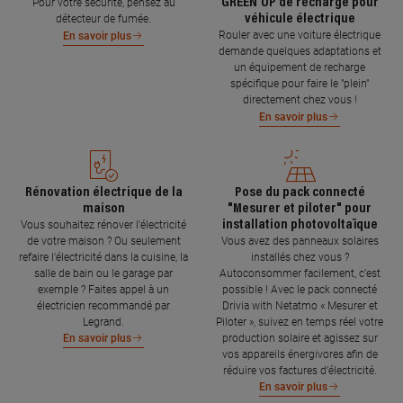
GREEN'UP de recharge pour
Pour votre sécurité, pensez au
véhicule électrique
détecteur de fumée.
Rouler avec une voiture électrique
En savoir plus
demande quelques adaptations et
un équipement de recharge
spécifique pour faire le "plein"
directement chez vous !
En savoir plus
Rénovation électrique de la
Pose du pack connecté
maison
"Mesurer et piloter" pour
installation photovoltaïque
Vous souhaitez rénover l'électricité
de votre maison ? Ou seulement
Vous avez des panneaux solaires
refaire l'électricité dans la cuisine, la
installés chez vous ?
salle de bain ou le garage par
Autoconsommer facilement, c’est
exemple ? Faites appel à un
possible ! Avec le pack connecté
électricien recommandé par
Drivia with Netatmo « Mesurer et
Legrand.
Piloter », suivez en temps réel votre
production solaire et agissez sur
En savoir plus
vos appareils énergivores afin de
réduire vos factures d’électricité.
En savoir plus