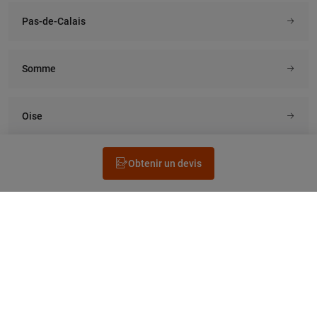
Pas-de-Calais
Somme
Oise
Obtenir un devis
Rechercher un électricien
Prestation
Questions fréquentes
Accéder au Legrand.fr