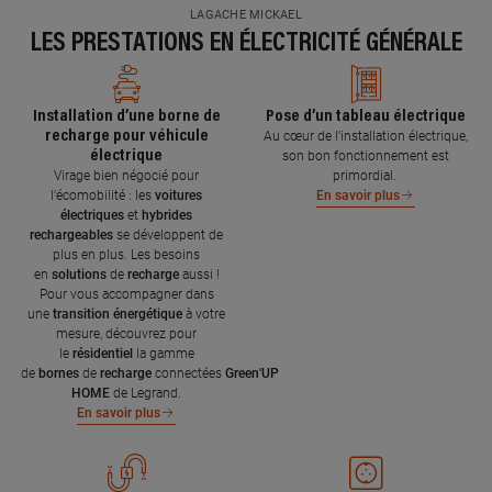
LAGACHE MICKAEL
LES PRESTATIONS EN ÉLECTRICITÉ GÉNÉRALE
Installation d’une borne de
Pose d’un tableau électrique
recharge pour véhicule
Au cœur de l’installation électrique,
électrique
son bon fonctionnement est
Virage bien négocié pour
primordial.
l’écomobilité : les
voitures
En savoir plus
électriques
et
hybrides
rechargeables
se développent de
plus en plus. Les besoins
en
solutions
de
recharge
aussi !
Pour vous accompagner dans
une
transition énergétique
à votre
mesure, découvrez pour
le
résidentiel
la gamme
de
bornes
de
recharge
connectées
Green'UP
HOME
de Legrand.
En savoir plus