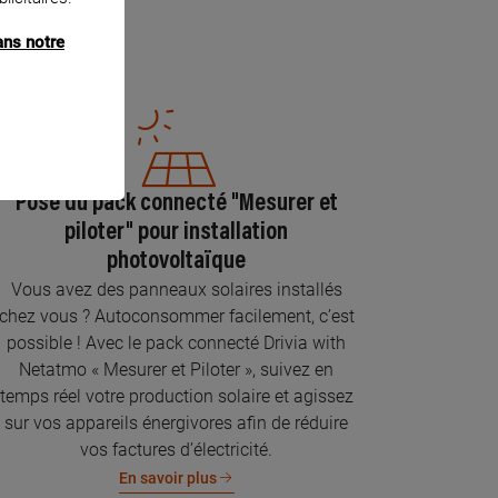
ans notre
Pose du pack connecté "Mesurer et
piloter" pour installation
photovoltaïque
Vous avez des panneaux solaires installés
chez vous ? Autoconsommer facilement, c’est
possible ! Avec le pack connecté Drivia with
Netatmo « Mesurer et Piloter », suivez en
temps réel votre production solaire et agissez
sur vos appareils énergivores afin de réduire
vos factures d’électricité.
En savoir plus