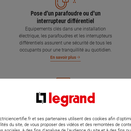
Pose d’un parafoudre ou d'un
interrupteur différentiel
Equipements clés dans une installation
électrique, les parafoudres et les interrupteurs
différentiels assurent une sécurité de tous les
occupants pour une tranquillité au quotidien.
En savoir plus
Mise aux normes de l’installation
électrique
Parce que l’électricité implique la sécurité et la
ctriciencertifie.fr et ses partenaires utilisent des cookies afin d'optim
lités du site, de vous proposer des vidéos et des remontées de con
protection de votre famille et de vos biens,
s sociales, à des fins d'analyse de l'audience du site et à des fins pub