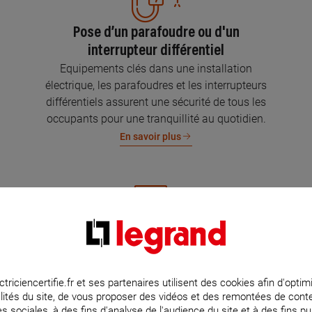
Pose d’un parafoudre ou d'un
interrupteur différentiel
Equipements clés dans une installation
électrique, les parafoudres et les interrupteurs
différentiels assurent une sécurité de tous les
occupants pour une tranquillité au quotidien.
En savoir plus
Mise aux normes de l’installation
électrique
Parce que l’électricité implique la sécurité et la
ctriciencertifie.fr et ses partenaires utilisent des cookies afin d'optim
lités du site, de vous proposer des vidéos et des remontées de con
protection de votre famille et de vos biens,
s sociales, à des fins d'analyse de l'audience du site et à des fins pub