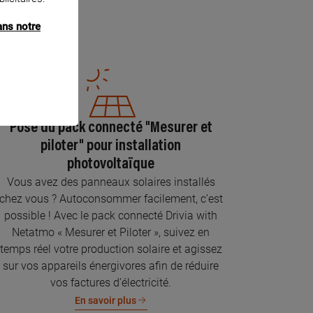
ans notre
Pose du pack connecté "Mesurer et
piloter" pour installation
photovoltaïque
Vous avez des panneaux solaires installés
chez vous ? Autoconsommer facilement, c’est
possible ! Avec le pack connecté Drivia with
Netatmo « Mesurer et Piloter », suivez en
temps réel votre production solaire et agissez
sur vos appareils énergivores afin de réduire
vos factures d’électricité.
En savoir plus