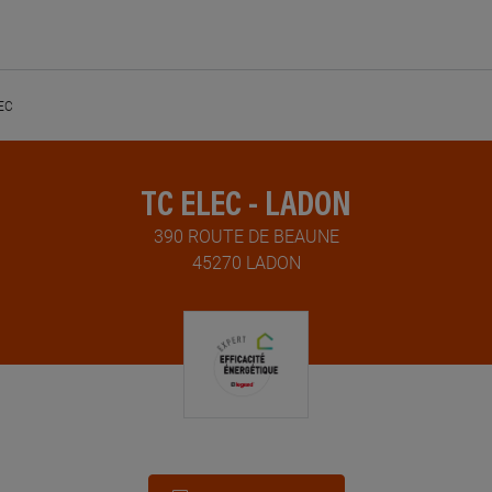
EC
TC ELEC - LADON
390 ROUTE DE BEAUNE
45270 LADON