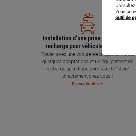
Consultez
Vous pouv
outil de 
Installation d'une prise GREEN'UP de
recharge pour véhicule électrique
Rouler avec une voiture électrique demande
quelques adaptations et un équipement de
recharge spécifique pour faire le "plein"
directement chez vous !
En savoir plus