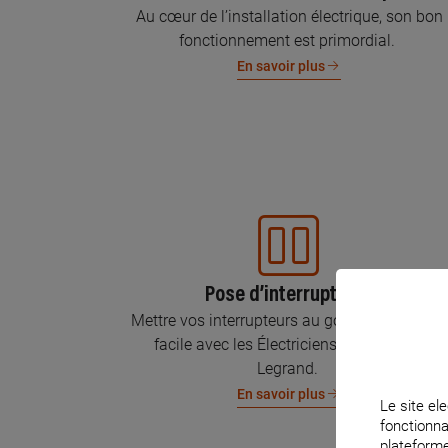
Au cœur de l’installation électrique, son bon
fonctionnement est primordial.
En savoir plus
Pose d’interrupteurs
Mettre vos interrupteurs au goût du jour, c’est
facile avec les Électriciens Certifiés par
Legrand.
En savoir plus
Le site ele
fonctionna
plateforme