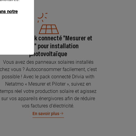
ans notre
Pose du pack connecté "Mesurer et
piloter" pour installation
photovoltaïque
Vous avez des panneaux solaires installés
chez vous ? Autoconsommer facilement, c’est
possible ! Avec le pack connecté Drivia with
Netatmo « Mesurer et Piloter », suivez en
temps réel votre production solaire et agissez
sur vos appareils énergivores afin de réduire
vos factures d’électricité.
En savoir plus