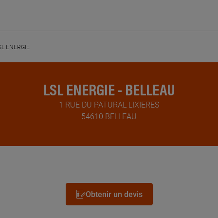
SL ENERGIE
LSL ENERGIE - BELLEAU
1 RUE DU PATURAL LIXIERES
54610 BELLEAU
Obtenir un devis