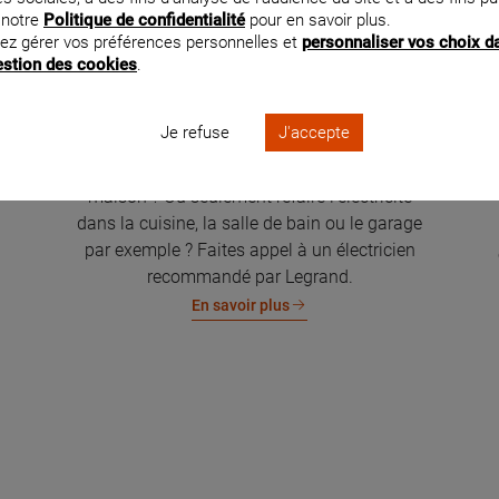
 notre
Politique de confidentialité
pour en savoir plus.
ez gérer vos préférences personnelles et
personnaliser vos choix d
gestion des cookies
.
Je refuse
J'accepte
Rénovation électrique de la maison
Vous souhaitez rénover l'électricité de votre
maison ? Ou seulement refaire l'électricité
dans la cuisine, la salle de bain ou le garage
par exemple ? Faites appel à un électricien
recommandé par Legrand.
En savoir plus