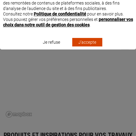
des remontées de contenus de plateformes sociales, à des fins
d'analyse de l'audience du site et à des fins publicitaires.
Consultez notre
Politique de confidentialité
pour en savoir plus.
Vous pouvez gérer vos préférences personnelles et
personnaliser vos
SITUER MEDJROUBI À BARJOLS
choix dans notre outil de gestion des cookies
.
Je refuse
J'accepte
PRODUITS ET INSPIRATIONS POUR VOS TRAVAUX