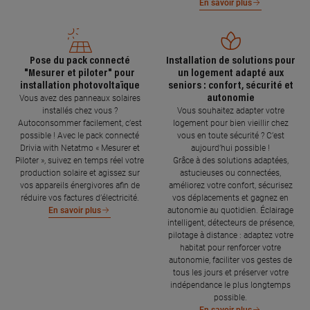
En savoir plus
Pose du pack connecté
Installation de solutions pour
"Mesurer et piloter" pour
un logement adapté aux
installation photovoltaïque
seniors : confort, sécurité et
autonomie
Vous avez des panneaux solaires
installés chez vous ?
Vous souhaitez adapter votre
Autoconsommer facilement, c’est
logement pour bien vieillir chez
possible ! Avec le pack connecté
vous en toute sécurité ? C’est
Drivia with Netatmo « Mesurer et
aujourd’hui possible !
Piloter », suivez en temps réel votre
Grâce à des solutions adaptées,
production solaire et agissez sur
astucieuses ou connectées,
vos appareils énergivores afin de
améliorez votre confort, sécurisez
réduire vos factures d’électricité.
vos déplacements et gagnez en
autonomie au quotidien. Éclairage
En savoir plus
intelligent, détecteurs de présence,
pilotage à distance : adaptez votre
habitat pour renforcer votre
autonomie, faciliter vos gestes de
tous les jours et préserver votre
indépendance le plus longtemps
possible.