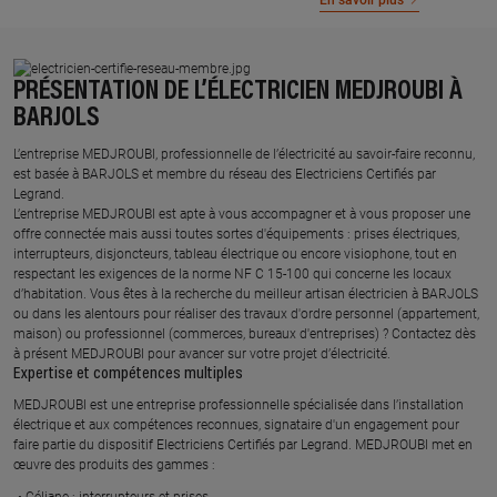
En savoir plus
PRÉSENTATION DE L’ÉLECTRICIEN MEDJROUBI À
BARJOLS
L’entreprise MEDJROUBI, professionnelle de l’électricité au savoir-faire reconnu,
est basée à BARJOLS et membre du réseau des Electriciens Certifiés par
Legrand.​
L’entreprise MEDJROUBI est apte à vous accompagner et à vous proposer une
offre connectée mais aussi toutes sortes d'équipements : prises électriques,
interrupteurs, disjoncteurs, tableau électrique ou encore visiophone, tout en
respectant les exigences de la norme NF C 15-100 qui concerne les locaux
d’habitation. Vous êtes à la recherche du meilleur artisan électricien à BARJOLS
ou dans les alentours pour réaliser des travaux d'ordre personnel (appartement,
maison) ou professionnel (commerces, bureaux d'entreprises) ? Contactez dès
à présent MEDJROUBI pour avancer sur votre projet d’électricité.
Expertise et compétences multiples​
​MEDJROUBI est une entreprise professionnelle spécialisée dans l’installation
électrique et aux compétences reconnues, ​signataire d'un engagement pour
faire partie du dispositif Electriciens Certifiés par Legrand​. MEDJROUBI met en
œuvre des produits des gammes : ​
Céliane : interrupteurs et prises ​