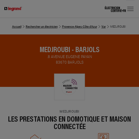
MENU
Accueil
Rechercher un électricien
Provence-Alpes-Côte d'Azur
Var
MEDJROUBI
MEDJROUBI - BARJOLS
.8 AVENUE EUGENE PAYAN
83670 BARJOLS
MEDJROUBI
LES PRESTATIONS EN DOMOTIQUE ET MAISON
CONNECTÉE