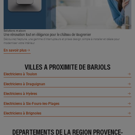
Solutions maison
Une rénovation tout en élégance pour le château de Vaugrenier
Découvrez Neptune, une gamme d’interrupteurs et prises design, simple à installer et idéale pour
moderniser votre intérieur.
En savoir plus
VILLES À PROXIMITÉ DE BARJOLS
Electriciens à Toulon
Electriciens à Draguignan
Electriciens à Hyères
Electriciens à Six-Fours-les-Plages
Electriciens à Brignoles
DÉPARTEMENTS DE LA RÉGION PROVENCE-