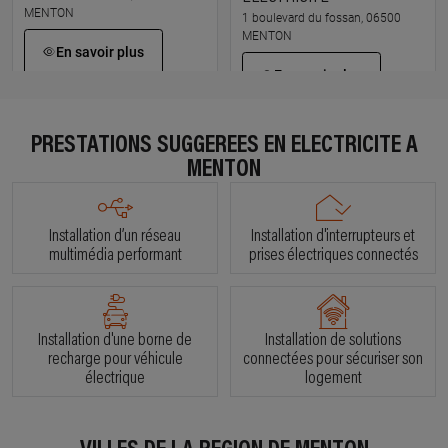
MENTON
1 boulevard du fossan, 06500
MENTON
En savoir plus
En savoir plus
PRESTATIONS SUGGÉRÉES EN ÉLECTRICITÉ À
À 15 km km
À 16.3 km km
JEAN MICHEL QUILICI
FREDERIC DAU
MENTON
102 a boulevard jean dominique
1954 vieux chemin de l abadie,
blan, 06340 LA TRINITE
06730 ST ANDRE DE LA ROCHE
Installation d’un réseau
Installation d'interrupteurs et
En savoir plus
En savoir plus
multimédia performant
prises électriques connectés
À 18.7 km km
À 18 km km
CECCAL
AZUR GLOBAL SERVICES
Installation d'une borne de
Installation de solutions
3 bd de riquier, 06300 NICE
20 rue du dr fighiera, 06300 NICE
recharge pour véhicule
connectées pour sécuriser son
électrique
logement
En savoir plus
En savoir plus