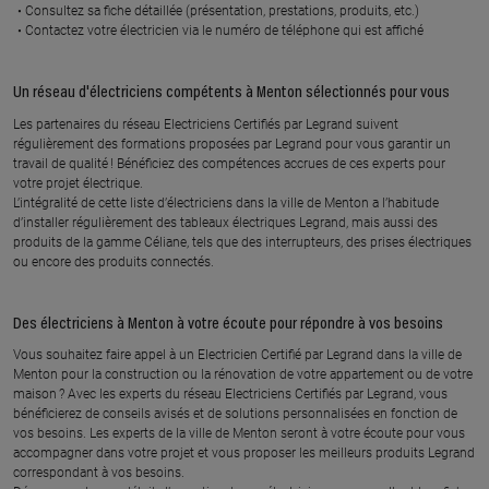
Consultez sa fiche détaillée (présentation, prestations, produits, etc.)
Contactez votre électricien via le numéro de téléphone qui est affiché
À 23.4 km km
À 23.2 km km
ELECTRICITE ROSELAND
FT ELECTRICITE
kalinka 5, 06200 NICE
268 route de bellet, 06200 NICE
Un réseau d'électriciens compétents à Menton sélectionnés pour vous
Les partenaires du réseau Electriciens Certifiés par Legrand suivent
En savoir plus
En savoir plus
régulièrement des formations proposées par Legrand pour vous garantir un
travail de qualité ! Bénéficiez des compétences accrues de ces experts pour
votre projet électrique.
L’intégralité de cette liste d’électriciens dans la ville de Menton a l’habitude
À 23.2 km km
À 23.6 km km
d’installer régulièrement des tableaux électriques Legrand, mais aussi des
WIN ELEC
ARES
produits de la gamme Céliane, tels que des interrupteurs, des prises électriques
19 chemin de la tramontane,
60 chemin du vallon de barla,
ou encore des produits connectés.
06200 NICE
06200 NICE
En savoir plus
En savoir plus
Des électriciens à Menton à votre écoute pour répondre à vos besoins
Vous souhaitez faire appel à un Electricien Certifié par Legrand dans la ville de
Menton pour la construction ou la rénovation de votre appartement ou de votre
À 24 km km
À 24.7 km km
maison ? Avec les experts du réseau Electriciens Certifiés par Legrand, vous
AES06
CMA BORNES
bénéficierez de conseils avisés et de solutions personnalisées en fonction de
vos besoins. Les experts de la ville de Menton seront à votre écoute pour vous
185 avenue de fabron, 06200
3 place du 8 mai 1945, 06510
accompagner dans votre projet et vous proposer les meilleurs produits Legrand
NICE
CARROS
correspondant à vos besoins.