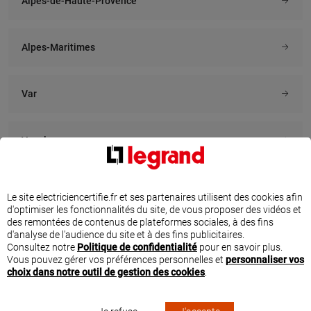
Alpes-de-Haute-Provence
En savoir plus
Alpes-Maritimes
À 20.5 km km
À 20.3 km km
D ELEC 06
ETS DURAND
3 avenue valdiletta, 06100 NICE
4554 route de nice, 06790
ASPREMONT
Var
En savoir plus
En savoir plus
Vaucluse
À 20.1 km km
À 20.7 km km
INTER ELEC BATIMENT
YES ELEC
TROUVEZ UN ÉLECTRICIEN CERTIFIÉ PAR
12 boulevard comte de falicon,
6 b rue de l orme, 06100 NICE
Le site electriciencertifie.fr et ses partenaires utilisent des cookies afin
06100 NICE
d'optimiser les fonctionnalités du site, de vous proposer des vidéos et
LEGRAND À MENTON
En savoir plus
des remontées de contenus de plateformes sociales, à des fins
En savoir plus
d'analyse de l'audience du site et à des fins publicitaires.
Faites appel à un électricien parmi les experts sélectionnés par Legrand à
Consultez notre
Politique de confidentialité
pour en savoir plus.
Menton.
Vous pouvez gérer vos préférences personnelles et
personnaliser vos
Que ce soit pour faire installer de nouvelles prises dans votre cuisine, poser un
choix dans notre outil de gestion des cookies
.
tableau électrique ou encore installer un système de pilotage de la maison,
À 20.5 km km
À 21 km km
n’hésitez pas à solliciter les services d’un électricien sélectionné par Legrand
MAUREL'EC
EGSA
dans la ville de Menton.