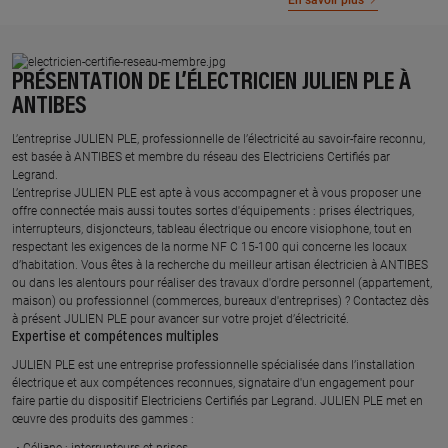
En savoir plus
PRÉSENTATION DE L’ÉLECTRICIEN JULIEN PLE À
ANTIBES
L’entreprise JULIEN PLE, professionnelle de l’électricité au savoir-faire reconnu,
est basée à ANTIBES et membre du réseau des Electriciens Certifiés par
Legrand.​
L’entreprise JULIEN PLE est apte à vous accompagner et à vous proposer une
offre connectée mais aussi toutes sortes d'équipements : prises électriques,
interrupteurs, disjoncteurs, tableau électrique ou encore visiophone, tout en
respectant les exigences de la norme NF C 15-100 qui concerne les locaux
d’habitation. Vous êtes à la recherche du meilleur artisan électricien à ANTIBES
ou dans les alentours pour réaliser des travaux d'ordre personnel (appartement,
maison) ou professionnel (commerces, bureaux d'entreprises) ? Contactez dès
à présent JULIEN PLE pour avancer sur votre projet d’électricité.
Expertise et compétences multiples​
​JULIEN PLE est une entreprise professionnelle spécialisée dans l’installation
électrique et aux compétences reconnues, ​signataire d'un engagement pour
faire partie du dispositif Electriciens Certifiés par Legrand​. JULIEN PLE met en
œuvre des produits des gammes : ​
Céliane : interrupteurs et prises ​