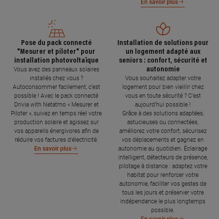
En savoir plus
Pose du pack connecté
Installation de solutions pour
"Mesurer et piloter" pour
un logement adapté aux
installation photovoltaïque
seniors : confort, sécurité et
autonomie
Vous avez des panneaux solaires
installés chez vous ?
Vous souhaitez adapter votre
Autoconsommer facilement, c’est
logement pour bien vieillir chez
possible ! Avec le pack connecté
vous en toute sécurité ? C’est
Drivia with Netatmo « Mesurer et
aujourd’hui possible !
Piloter », suivez en temps réel votre
Grâce à des solutions adaptées,
production solaire et agissez sur
astucieuses ou connectées,
vos appareils énergivores afin de
améliorez votre confort, sécurisez
réduire vos factures d’électricité.
vos déplacements et gagnez en
autonomie au quotidien. Éclairage
En savoir plus
intelligent, détecteurs de présence,
pilotage à distance : adaptez votre
habitat pour renforcer votre
autonomie, faciliter vos gestes de
tous les jours et préserver votre
indépendance le plus longtemps
possible.