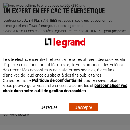
UN EXPERT EN EFFICACITÉ ÉNERGÉTIQUE
L'entreprise JULIEN PLE à ANTIBES est spécialisée dans les économies
d'énergie et en efficacité énergétique des logements.
Grâce aux solutions connectées Legrand, l'entreprise JULIEN PLE peut proposer
et installer des produits pour programmer, contrôler et piloter l'installation
électrique du logement. Suivez et maîtrisez vos consommations d'énergie
grâce à la mesure instantanée et agissez directement et simplement depuis
votre smartphone sur la facture d'électricité.
Une fois les appareils énergivores identifiés depuis l'application gratuite Home +
Le site electriciencertifie.fr et ses partenaires utilisent des cookies afin
Control, il est très simple d'adapter par exemple la température du chauffage
d'optimiser les fonctionnalités du site, de vous proposer des vidéos et
suivant un planning ou selon la météo Ecowatt, de mettre en route le chauffe-
des remontées de contenus de plateformes sociales, à des fins
eau ou de la recharge de votre véhicule électrique, de gérer automatiquement le
d'analyse de l'audience du site et à des fins publicitaires.
niveau d'ouverture des volets roulants suivant la météo et de profiter
Consultez notre
Politique de confidentialité
pour en savoir plus.
pleinement des heures creuses. La programmation de la mise en marche des
Vous pouvez gérer vos préférences personnelles et
personnaliser vos
appareils énergivores permet d'adapter la consommation aux besoins du foyer,
choix dans notre outil de gestion des cookies
.
au bon moment, sans dépasser le contrat d'abonnement.
Ce professionnel a suivi des formations spécifiques et dédiées sur les solutions
Legrand d'efficacité énergétique. L'entreprise JULIEN PLE est l'expert proche de
Je refuse
J'accepte
chez vous pour comprendre votre consommation électrique et agir rapidement
sur votre facture.