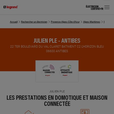
MENU
Accueil
Rechercher un électricien
Provence-Alpes-Côte d'Azur
Alpes-Maritimes
Electricie
JULIEN PLE - ANTIBES
22 TER BOULEVARD DU VAL CLARET BATIMENT C2 L'HORIZON BLEU
06600 ANTIBES
JULIEN PLE
LES PRESTATIONS EN DOMOTIQUE ET MAISON
CONNECTÉE