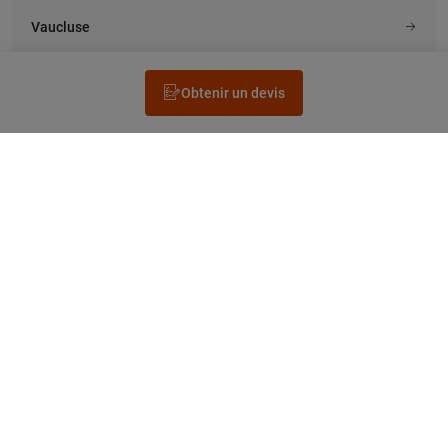
Vaucluse
Obtenir un devis
Rechercher un électricien
Prestation
Questions fréquentes
Accéder au Legrand.fr
NEWSLETTER