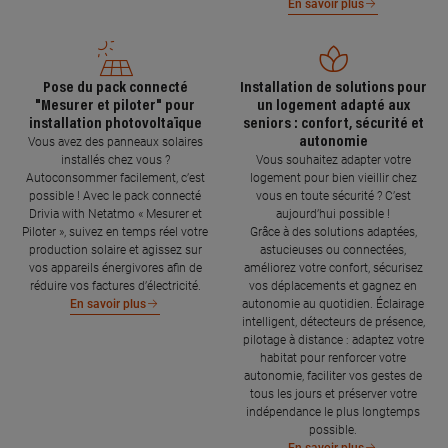
En savoir plus
Pose du pack connecté
Installation de solutions pour
"Mesurer et piloter" pour
un logement adapté aux
installation photovoltaïque
seniors : confort, sécurité et
autonomie
Vous avez des panneaux solaires
installés chez vous ?
Vous souhaitez adapter votre
Autoconsommer facilement, c’est
logement pour bien vieillir chez
possible ! Avec le pack connecté
vous en toute sécurité ? C’est
Drivia with Netatmo « Mesurer et
aujourd’hui possible !
Piloter », suivez en temps réel votre
Grâce à des solutions adaptées,
production solaire et agissez sur
astucieuses ou connectées,
vos appareils énergivores afin de
améliorez votre confort, sécurisez
réduire vos factures d’électricité.
vos déplacements et gagnez en
autonomie au quotidien. Éclairage
En savoir plus
intelligent, détecteurs de présence,
pilotage à distance : adaptez votre
habitat pour renforcer votre
autonomie, faciliter vos gestes de
tous les jours et préserver votre
indépendance le plus longtemps
possible.