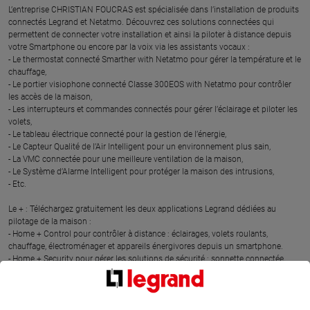
L’entreprise CHRISTIAN FOUCRAS est spécialisée dans l’installation de produits
connectés Legrand et Netatmo. Découvrez ces solutions connectées qui
permettent de connecter votre installation et ainsi la piloter à distance depuis
votre Smartphone ou encore par la voix via les assistants vocaux :
- Le thermostat connecté Smarther with Netatmo pour gérer la température et le
chauffage,
- Le portier visiophone connecté Classe 300EOS with Netatmo pour contrôler
les accès de la maison,
- Les interrupteurs et commandes connectés pour gérer l’éclairage et piloter les
volets,
- Le tableau électrique connecté pour la gestion de l’énergie,
- Le Capteur Qualité de l’Air Intelligent pour un environnement plus sain,
- La VMC connectée pour une meilleure ventilation de la maison,
- Le Système d’Alarme Intelligent pour protéger la maison des intrusions,
- Etc.
Le + : Téléchargez gratuitement les deux applications Legrand dédiées au
pilotage de la maison :
- Home + Control pour contrôler à distance : éclairages, volets roulants,
chauffage, électroménager et appareils énergivores depuis un smartphone.
- Home + Security pour gérer les solutions de sécurité : sonnette connectée,
portier visiophone connecté, caméras intérieures et extérieures, sirène
connectée, détecteurs d’ouverture connectés)
Cet expert en maison connectée, a suivi des formations dédiées à l’installation