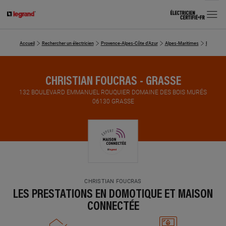
MENU
Accueil
Rechercher un électricien
Provence-Alpes-Côte d'Azur
Alpes-Maritimes
Electrici
CHRISTIAN FOUCRAS - GRASSE
132 BOULEVARD EMMANUEL ROUQUIER DOMAINE DES BOIS MURÉS
06130 GRASSE
CHRISTIAN FOUCRAS
LES PRESTATIONS EN DOMOTIQUE ET MAISON
CONNECTÉE