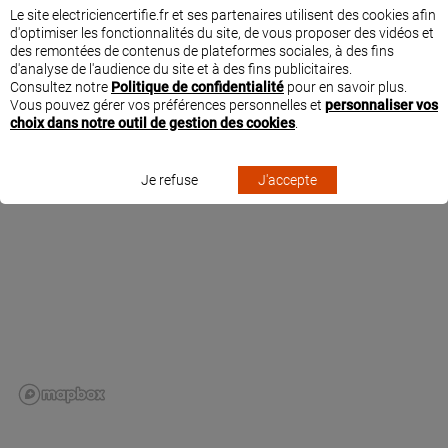
Le site electriciencertifie.fr et ses partenaires utilisent des cookies afin
et aux paramétrages des solutions connectées Legrand « with Netatmo ».
d'optimiser les fonctionnalités du site, de vous proposer des vidéos et
des remontées de contenus de plateformes sociales, à des fins
d'analyse de l'audience du site et à des fins publicitaires.
Consultez notre
Politique de confidentialité
pour en savoir plus.
SITUER CHRISTIAN FOUCRAS À GRASSE
Vous pouvez gérer vos préférences personnelles et
personnaliser vos
choix dans notre outil de gestion des cookies
.
Je refuse
J'accepte