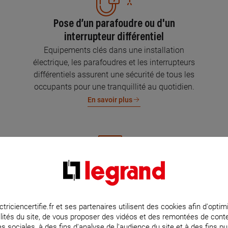
Pose d’un parafoudre ou d'un
interrupteur différentiel
Equipements clés dans une installation
électrique, les parafoudres et les interrupteurs
différentiels assurent une sécurité de tous les
occupants pour une tranquillité au quotidien.
En savoir plus
Mise aux normes de l’installation
électrique
Parce que l’électricité implique la sécurité et la
ctriciencertifie.fr et ses partenaires utilisent des cookies afin d'optim
lités du site, de vous proposer des vidéos et des remontées de con
protection de votre famille et de vos biens,
s sociales, à des fins d'analyse de l'audience du site et à des fins pub