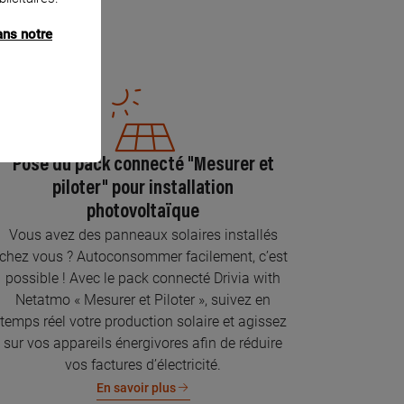
ans notre
Pose du pack connecté "Mesurer et
piloter" pour installation
photovoltaïque
Vous avez des panneaux solaires installés
chez vous ? Autoconsommer facilement, c’est
possible ! Avec le pack connecté Drivia with
Netatmo « Mesurer et Piloter », suivez en
temps réel votre production solaire et agissez
sur vos appareils énergivores afin de réduire
vos factures d’électricité.
En savoir plus