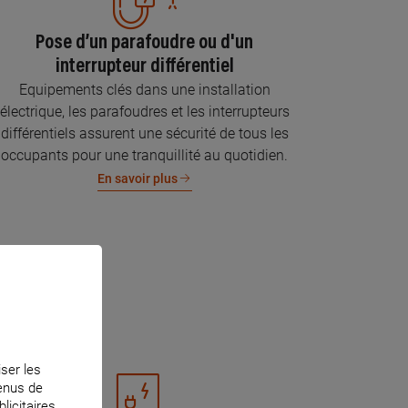
Pose d’un parafoudre ou d'un
interrupteur différentiel
Equipements clés dans une installation
électrique, les parafoudres et les interrupteurs
différentiels assurent une sécurité de tous les
occupants pour une tranquillité au quotidien.
En savoir plus
iser les
tenus de
licitaires.