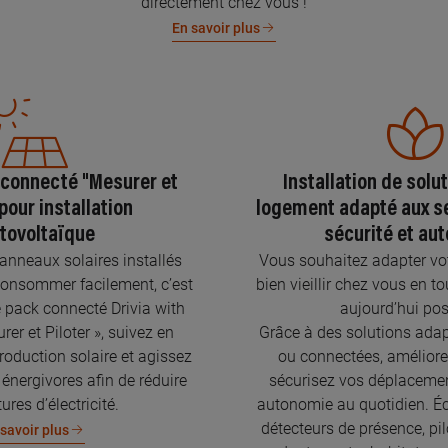
directement chez vous !
En savoir plus
 connecté "Mesurer et
Installation de solu
 pour installation
logement adapté aux se
tovoltaïque
sécurité et au
nneaux solaires installés
Vous souhaitez adapter vo
onsommer facilement, c’est
bien vieillir chez vous en to
e pack connecté Drivia with
aujourd’hui pos
er et Piloter », suivez en
Grâce à des solutions adap
roduction solaire et agissez
ou connectées, améliorez
 énergivores afin de réduire
sécurisez vos déplaceme
ures d’électricité.
autonomie au quotidien. Écl
détecteurs de présence, pil
savoir plus