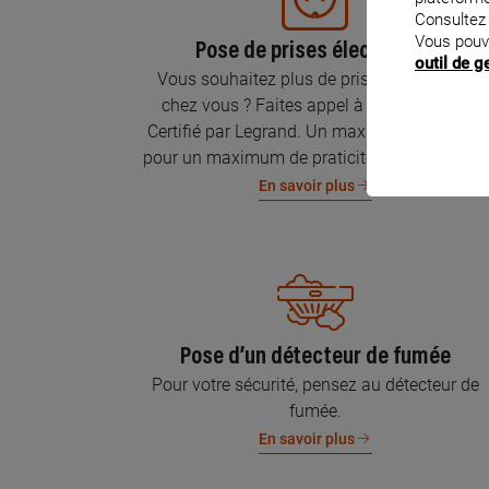
Consultez
Vous pouv
Pose de prises électriques
outil de 
Vous souhaitez plus de prises électriques
chez vous ? Faites appel à un Électricien
Certifié par Legrand. Un maximum de prises
pour un maximum de praticité et de sécurité.
En savoir plus
Pose d’un détecteur de fumée
Pour votre sécurité, pensez au détecteur de
fumée.
En savoir plus