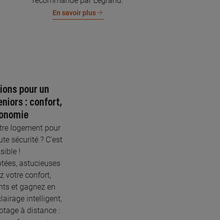
recommandé par Legrand.
En savoir plus
tions pour un
niors : confort,
tonomie
tre logement pour
ute sécurité ? C’est
sible !
tées, astucieuses
 votre confort,
nts et gagnez en
airage intelligent,
otage à distance :