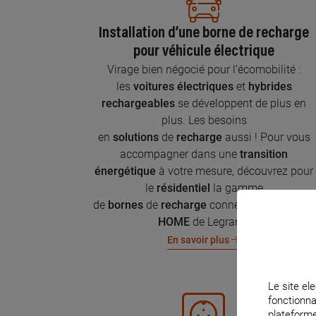
Installation d’une borne de recharge
pour véhicule électrique
Virage bien négocié pour l’écomobilité :
les
voitures électriques
et
hybrides
rechargeables
se développent de plus en
plus. Les besoins
en
solutions
de
recharge
aussi ! Pour vous
accompagner dans une
transition
énergétique
à votre mesure, découvrez pour
le
résidentiel
la gamme
de
bornes
de
recharge
connectées
Green'UP
HOME
de Legrand.
En savoir plus
Le site ele
fonctionna
plateforme