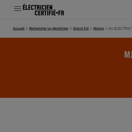
MENU
Accueil
Rechercher un électricien
Grand Est
Marne
MJ ELECTRICI
Chercher un électricien
Prestations
MJ
Questions fréquentes