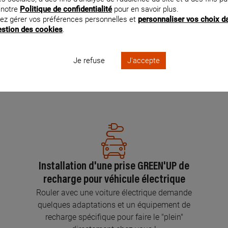
 notre
Politique de confidentialité
pour en savoir plus.
ez gérer vos préférences personnelles et
personnaliser vos choix d
Pose d’interrupteurs
gestion des cookies
.
Mettre vos interrupteurs au goût du jour, c’est
facile avec les Électriciens Certifiés par
Je refuse
J'accepte
Legrand.
En savoir plus
Installation d'une prise GREEN'UP de
recharge pour véhicule électrique
Rouler avec une voiture électrique demande
quelques adaptations et un équipement de
recharge spécifique pour faire le "plein"