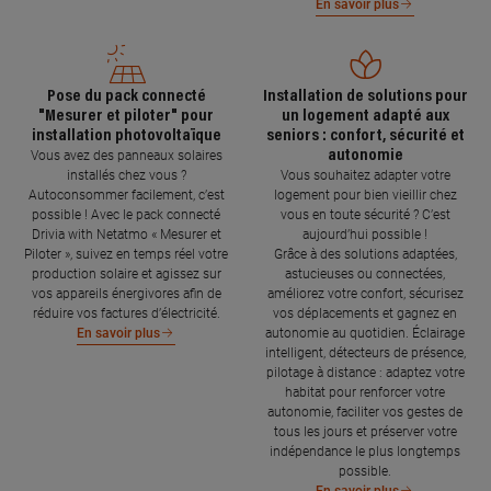
En savoir plus
Pose du pack connecté
Installation de solutions pour
"Mesurer et piloter" pour
un logement adapté aux
installation photovoltaïque
seniors : confort, sécurité et
autonomie
Vous avez des panneaux solaires
installés chez vous ?
Vous souhaitez adapter votre
Autoconsommer facilement, c’est
logement pour bien vieillir chez
possible ! Avec le pack connecté
vous en toute sécurité ? C’est
Drivia with Netatmo « Mesurer et
aujourd’hui possible !
Piloter », suivez en temps réel votre
Grâce à des solutions adaptées,
production solaire et agissez sur
astucieuses ou connectées,
vos appareils énergivores afin de
améliorez votre confort, sécurisez
réduire vos factures d’électricité.
vos déplacements et gagnez en
autonomie au quotidien. Éclairage
En savoir plus
intelligent, détecteurs de présence,
pilotage à distance : adaptez votre
habitat pour renforcer votre
autonomie, faciliter vos gestes de
tous les jours et préserver votre
indépendance le plus longtemps
possible.