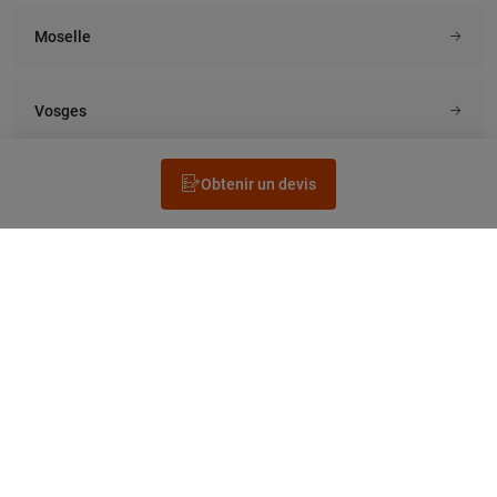
Moselle
Vosges
Obtenir un devis
Rechercher un électricien
Prestation
Questions fréquentes
Accéder au Legrand.fr
NEWSLETTER