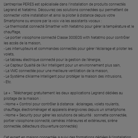
L’entreprise PERES est spécialisée dans l’installation de produits connectés
Legrand et Netatmo. Découvrez ces solutions connectées qui permettent de
connecter votre installation et ainsi la piloter à distance depuis votre
Smartphone ou encore par la voix via les assistants vocaux :
- Le thermostat connecté Smarther with Netatmo pour gérer la température et le
chauffage,
- Le portier visiophone connecté Classe 300EOS with Netatmo pour contrôler
les accès de la maison,
- Les interrupteurs et commandes connectés pour gérer l’éclairage et piloter les
volets,
- Le tableau électrique connecté pour la gestion de l’énergie,
- Le Capteur Qualité de l’Air Intelligent pour un environnement plus sain,
- La VMC connectée pour une meilleure ventilation de la maison,
- Le Système d’Alarme Intelligent pour protéger la maison des intrusions,
- Etc.
Le + : Téléchargez gratuitement les deux applications Legrand dédiées au
pilotage de la maison :
- Home + Control pour contrôler à distance : éclairages, volets roulants,
chauffage, électroménager et appareils énergivores depuis un smartphone.
- Home + Security pour gérer les solutions de sécurité : sonnette connectée,
portier visiophone connecté, caméras intérieures et extérieures, sirène
connectée, détecteurs d’ouverture connectés)
Cet expert en maison connectée, a suivi des formations dédiées à l’installation