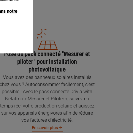
ans notre
Pose du pack connecté "Mesurer et
piloter" pour installation
photovoltaïque
Vous avez des panneaux solaires installés
chez vous ? Autoconsommer facilement, c’est
possible ! Avec le pack connecté Drivia with
Netatmo « Mesurer et Piloter », suivez en
temps réel votre production solaire et agissez
sur vos appareils énergivores afin de réduire
vos factures d’électricité.
En savoir plus