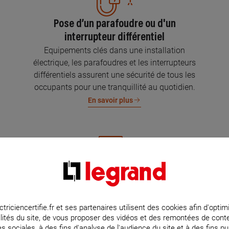
Pose d’un parafoudre ou d'un
interrupteur différentiel
Equipements clés dans une installation
électrique, les parafoudres et les interrupteurs
différentiels assurent une sécurité de tous les
occupants pour une tranquillité au quotidien.
En savoir plus
Mise aux normes de l’installation
électrique
Parce que l’électricité implique la sécurité et la
ctriciencertifie.fr et ses partenaires utilisent des cookies afin d'optim
lités du site, de vous proposer des vidéos et des remontées de con
protection de votre famille et de vos biens,
s sociales, à des fins d'analyse de l'audience du site et à des fins pub