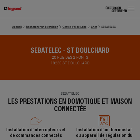
MENU
Accueil
Rechercher un électricien
Centre-Val de Loire
Cher
SEBATELEC
SEBATELEC - ST DOULCHARD
20 RUE DES 2 PONTS
18230 ST DOULCHARD
SEBATELEC
LES PRESTATIONS EN DOMOTIQUE ET MAISON
CONNECTÉE
Installation d’interrupteurs et
Installation d’un thermostat
de commandes connectés
ou appareil de régulation du