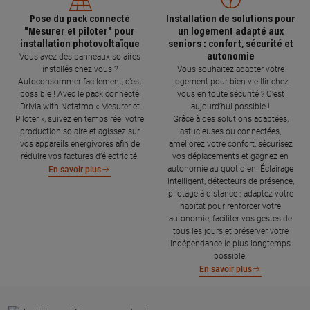
Pose du pack connecté
Installation de solutions pour
"Mesurer et piloter" pour
un logement adapté aux
installation photovoltaïque
seniors : confort, sécurité et
autonomie
Vous avez des panneaux solaires
installés chez vous ?
Vous souhaitez adapter votre
Autoconsommer facilement, c’est
logement pour bien vieillir chez
possible ! Avec le pack connecté
vous en toute sécurité ? C’est
Drivia with Netatmo « Mesurer et
aujourd’hui possible !
Piloter », suivez en temps réel votre
Grâce à des solutions adaptées,
production solaire et agissez sur
astucieuses ou connectées,
vos appareils énergivores afin de
améliorez votre confort, sécurisez
réduire vos factures d’électricité.
vos déplacements et gagnez en
autonomie au quotidien. Éclairage
En savoir plus
intelligent, détecteurs de présence,
pilotage à distance : adaptez votre
habitat pour renforcer votre
autonomie, faciliter vos gestes de
tous les jours et préserver votre
indépendance le plus longtemps
possible.
En savoir plus