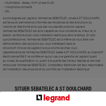
Multimédia : réseau, Wi-Fi, prises RJ45​
Visiophone connecté​
Etc.​
​Accompagnée par Legrand, l’entreprise SEBATELEC, située à ST DOULCHARD,
est tenue en permanence informée des tendances et des évolutions du
marché de l'électricité ainsi que des nouveautés produits Legrand.
L’entreprise SEBATELEC est ainsi capable de vous conseiller au mieux et, si
besoin, de faire évoluer votre installation électrique dans le temps. En tant
que professionnel, l’entreprise SEBATELEC est à même de vous faire une
démonstration des solutions qui vous intéressent dans le
showroom Innoval de Legrand le plus proche de chez vous.​
L’appartenance de l’entreprise SEBATELEC basée à ST DOULCHARD, au dispositif
électriciencertifié.fr ne confère en aucun cas une garantie de Legrand quant
au niveau de qualification ou quant à la qualité des travaux réalisés et services
rendus par l’entreprise SEBATELEC. L’installateur électricien est seul responsable
de l’installation des produits et du contrôle de l’installation électrique.
SITUER SEBATELEC À ST DOULCHARD