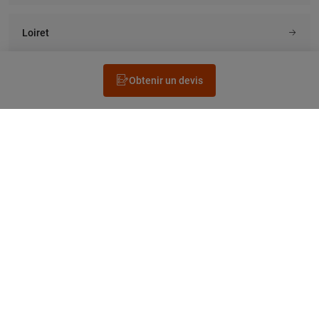
Loiret
Obtenir un devis
Rechercher un électricien
Prestation
Questions fréquentes
Accéder au Legrand.fr
NEWSLETTER