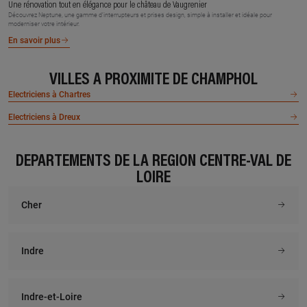
Une rénovation tout en élégance pour le château de Vaugrenier
Découvrez Neptune, une gamme d’interrupteurs et prises design, simple à installer et idéale pour
moderniser votre intérieur.
En savoir plus
VILLES À PROXIMITÉ DE CHAMPHOL
Electriciens à Chartres
Electriciens à Dreux
DÉPARTEMENTS DE LA RÉGION CENTRE-VAL DE
LOIRE
Cher
Indre
Indre-et-Loire