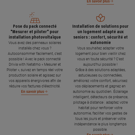
En savoir plus
Pose du pack connecté
Installation de solutions pour
"Mesurer et piloter" pour
un logement adapté aux
installation photovoltaïque
seniors : confort, sécurité et
autonomie
Vous avez des panneaux solaires
installés chez vous ?
Vous souhaitez adapter votre
Autoconsommer facilement, c’est
logement pour bien vieillir chez
possible ! Avec le pack connecté
vous en toute sécurité ? C’est
Drivia with Netatmo « Mesurer et
aujourd’hui possible !
Piloter », suivez en temps réel votre
Grâce à des solutions adaptées,
production solaire et agissez sur
astucieuses ou connectées,
vos appareils énergivores afin de
améliorez votre confort, sécurisez
réduire vos factures d’électricité.
vos déplacements et gagnez en
autonomie au quotidien. Éclairage
En savoir plus
intelligent, détecteurs de présence,
pilotage à distance : adaptez votre
habitat pour renforcer votre
autonomie, faciliter vos gestes de
tous les jours et préserver votre
indépendance le plus longtemps
possible.