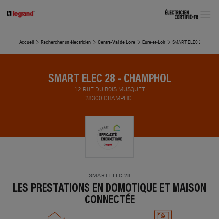
MENU
Accueil
Rechercher un électricien
Centre-Val de Loire
Eure-et-Loir
SMART ELEC 28
SMART ELEC 28 - CHAMPHOL
12 RUE DU BOIS MUSQUET
28300 CHAMPHOL
SMART ELEC 28
LES PRESTATIONS EN DOMOTIQUE ET MAISON
CONNECTÉE