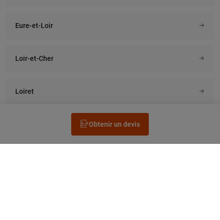
Eure-et-Loir
Loir-et-Cher
Loiret
Obtenir un devis
Rechercher un électricien
Prestation
Questions fréquentes