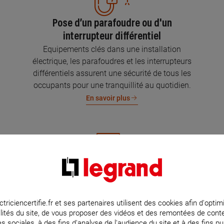
Pose d’un parafoudre ou d'un
interrupteur différentiel
Equipements clés dans une installation
électrique, les parafoudres et les interrupteurs
différentiels assurent une sécurité de tous les
occupants pour une tranquillité au quotidien.
En savoir plus
Mise aux normes de l’installation
électrique
Parce que l’électricité implique la sécurité et la
ctriciencertifie.fr et ses partenaires utilisent des cookies afin d'optim
lités du site, de vous proposer des vidéos et des remontées de con
protection de votre famille et de vos biens,
s sociales, à des fins d'analyse de l'audience du site et à des fins pub