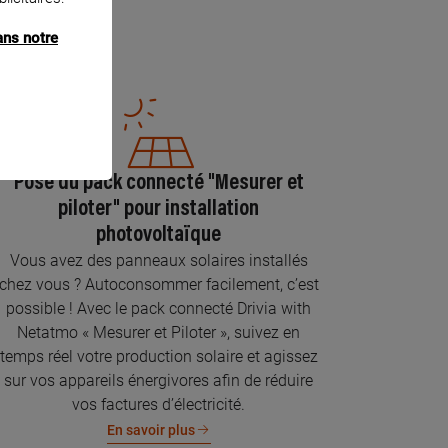
ans notre
Pose du pack connecté "Mesurer et
piloter" pour installation
photovoltaïque
Vous avez des panneaux solaires installés
chez vous ? Autoconsommer facilement, c’est
possible ! Avec le pack connecté Drivia with
Netatmo « Mesurer et Piloter », suivez en
temps réel votre production solaire et agissez
sur vos appareils énergivores afin de réduire
vos factures d’électricité.
En savoir plus