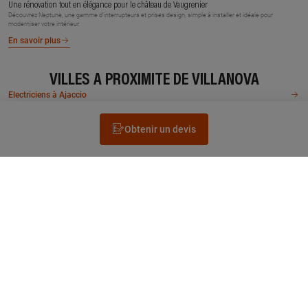
Une rénovation tout en élégance pour le château de Vaugrenier
Découvrez Neptune, une gamme d’interrupteurs et prises design, simple à installer et idéale pour
moderniser votre intérieur.
En savoir plus
VILLES À PROXIMITÉ DE VILLANOVA
Electriciens à Ajaccio
Obtenir un devis
Rechercher un électricien
Prestation
Questions fréquentes
Accéder au Legrand.fr