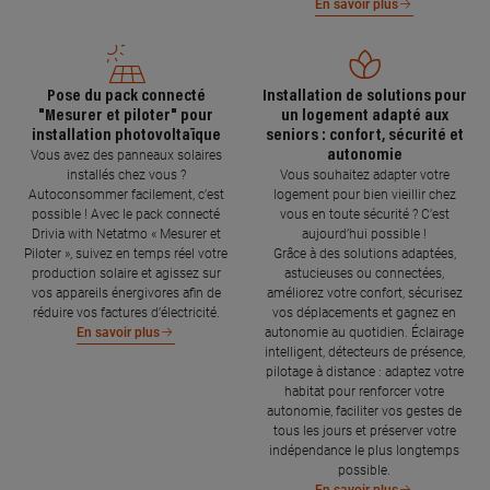
En savoir plus
Pose du pack connecté
Installation de solutions pour
"Mesurer et piloter" pour
un logement adapté aux
installation photovoltaïque
seniors : confort, sécurité et
autonomie
Vous avez des panneaux solaires
installés chez vous ?
Vous souhaitez adapter votre
Autoconsommer facilement, c’est
logement pour bien vieillir chez
possible ! Avec le pack connecté
vous en toute sécurité ? C’est
Drivia with Netatmo « Mesurer et
aujourd’hui possible !
Piloter », suivez en temps réel votre
Grâce à des solutions adaptées,
production solaire et agissez sur
astucieuses ou connectées,
vos appareils énergivores afin de
améliorez votre confort, sécurisez
réduire vos factures d’électricité.
vos déplacements et gagnez en
autonomie au quotidien. Éclairage
En savoir plus
intelligent, détecteurs de présence,
pilotage à distance : adaptez votre
habitat pour renforcer votre
autonomie, faciliter vos gestes de
tous les jours et préserver votre
indépendance le plus longtemps
possible.