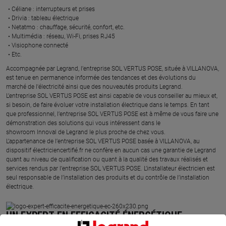
Céliane : interrupteurs et prises ​
Drivia : tableau électrique ​
Netatmo : chauffage, sécurité, confort, etc.​
Multimédia : réseau, Wi-Fi, prises RJ45​
Visiophone connecté​
Etc.​
​Accompagnée par Legrand, l’entreprise SOL VERTUS POSE, située à VILLANOVA,
est tenue en permanence informée des tendances et des évolutions du
marché de l'électricité ainsi que des nouveautés produits Legrand.
L’entreprise SOL VERTUS POSE est ainsi capable de vous conseiller au mieux et,
si besoin, de faire évoluer votre installation électrique dans le temps. En tant
que professionnel, l’entreprise SOL VERTUS POSE est à même de vous faire une
démonstration des solutions qui vous intéressent dans le
showroom Innoval de Legrand le plus proche de chez vous.​
L’appartenance de l’entreprise SOL VERTUS POSE basée à VILLANOVA, au
dispositif électriciencertifié.fr ne confère en aucun cas une garantie de Legrand
quant au niveau de qualification ou quant à la qualité des travaux réalisés et
services rendus par l’entreprise SOL VERTUS POSE. L’installateur électricien est
seul responsable de l’installation des produits et du contrôle de l’installation
électrique.
UN EXPERT EN EFFICACITÉ ÉNERGÉTIQUE