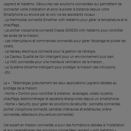
Legrand et Netatmo. Découvrez ces solutions connectées qui permettent de
connecter votre installation et ainsi la piloter à distance depuis votre
Smartphone ou encore par la voix via les assistants vocaux :
- Le thermostat connecté Smarther with Netatmo pour gérer la température et le
chauffage,
- Le portier visiophone connecté Classe 300EOS with Netatmo pour contrôler
les accès de la maison,
- Les interrupteurs et commandes connectés pour gérer l’éclairage et piloter les
volets,
- Le tableau électrique connecté pour la gestion de l’énergie,
- Le Capteur Qualité de l’Air Intelligent pour un environnement plus sain,
- La VMC connectée pour une meilleure ventilation de la maison,
- Le Système d’Alarme Intelligent pour protéger la maison des intrusions,
- Etc.
Le + : Téléchargez gratuitement les deux applications Legrand dédiées au
pilotage de la maison :
- Home + Control pour contrôler à distance : éclairages, volets roulants,
chauffage, électroménager et appareils énergivores depuis un smartphone.
- Home + Security pour gérer les solutions de sécurité : sonnette connectée,
portier visiophone connecté, caméras intérieures et extérieures, sirène
connectée, détecteurs d’ouverture connectés)
Cet expert en maison connectée, a suivi des formations dédiées à l’installation
et aux paramétrages des solutions connectées Legrand « with Netatmo ».