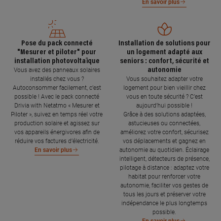
En savoir plus
Pose du pack connecté
Installation de solutions pour
"Mesurer et piloter" pour
un logement adapté aux
installation photovoltaïque
seniors : confort, sécurité et
autonomie
Vous avez des panneaux solaires
installés chez vous ?
Vous souhaitez adapter votre
Autoconsommer facilement, c’est
logement pour bien vieillir chez
possible ! Avec le pack connecté
vous en toute sécurité ? C’est
Drivia with Netatmo « Mesurer et
aujourd’hui possible !
Piloter », suivez en temps réel votre
Grâce à des solutions adaptées,
production solaire et agissez sur
astucieuses ou connectées,
vos appareils énergivores afin de
améliorez votre confort, sécurisez
réduire vos factures d’électricité.
vos déplacements et gagnez en
autonomie au quotidien. Éclairage
En savoir plus
intelligent, détecteurs de présence,
pilotage à distance : adaptez votre
habitat pour renforcer votre
autonomie, faciliter vos gestes de
tous les jours et préserver votre
indépendance le plus longtemps
possible.