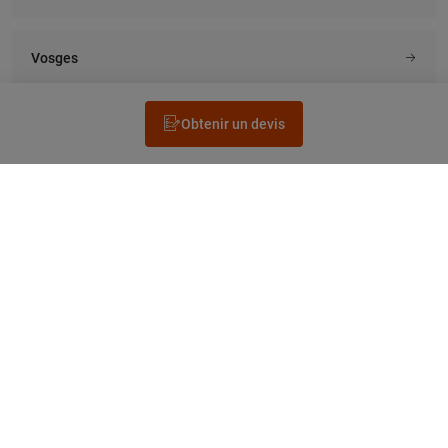
Vosges
Obtenir un devis
Rechercher un électricien
Prestation
Questions fréquentes
Accéder au Legrand.fr
NEWSLETTER