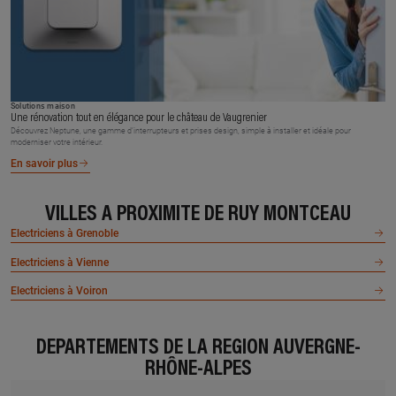
Solutions maison
Une rénovation tout en élégance pour le château de Vaugrenier
Découvrez Neptune, une gamme d’interrupteurs et prises design, simple à installer et idéale pour
moderniser votre intérieur.
En savoir plus
VILLES À PROXIMITÉ DE RUY MONTCEAU
Electriciens à Grenoble
Electriciens à Vienne
Electriciens à Voiron
DÉPARTEMENTS DE LA RÉGION AUVERGNE-
RHÔNE-ALPES