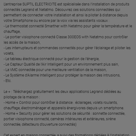
L’entreprise SUPTIL ELECTRICITE est spécialisée dans l’installation de produits
connectés Legrand et Netatmo. Découvrez ces solutions connectées qui
permettent de connecter votre installation et ainsi la piloter à distance depuis
votre Smartphone ou encore par la voix via les assistants vocaux :
- Le thermostat connecté Smarther with Netatmo pour gérer la température et le
chauffage,
- Le portier visiophone connecté Classe 300EOS with Netatmo pour contrôler
les accès de la maison,
- Les interrupteurs et commandes connectés pour gérer l’éclairage et piloter les
volets,
- Le tableau électrique connecté pour la gestion de l’énergie,
- Le Capteur Qualité de l’Air Intelligent pour un environnement plus sain,
- La VMC connectée pour une meilleure ventilation de la maison,
- Le Système d’Alarme Intelligent pour protéger la maison des intrusions,
- Etc.
Le + : Téléchargez gratuitement les deux applications Legrand dédiées au
pilotage de la maison :
- Home + Control pour contrôler à distance : éclairages, volets roulants,
chauffage, électroménager et appareils énergivores depuis un smartphone.
- Home + Security pour gérer les solutions de sécurité : sonnette connectée,
portier visiophone connecté, caméras intérieures et extérieures, sirène
connectée, détecteurs d’ouverture connectés)
Cet expert en maison connectée, a suivi des formations dédiées à l’installation