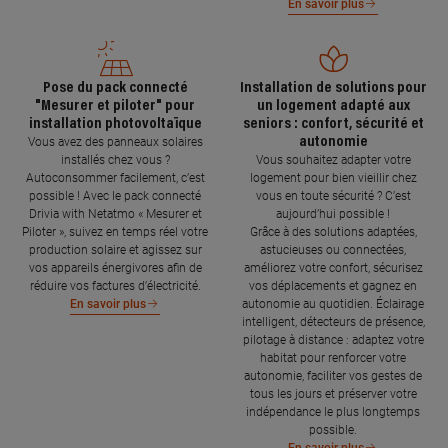
En savoir plus
Pose du pack connecté
Installation de solutions pour
"Mesurer et piloter" pour
un logement adapté aux
installation photovoltaïque
seniors : confort, sécurité et
autonomie
Vous avez des panneaux solaires
installés chez vous ?
Vous souhaitez adapter votre
Autoconsommer facilement, c’est
logement pour bien vieillir chez
possible ! Avec le pack connecté
vous en toute sécurité ? C’est
Drivia with Netatmo « Mesurer et
aujourd’hui possible !
Piloter », suivez en temps réel votre
Grâce à des solutions adaptées,
production solaire et agissez sur
astucieuses ou connectées,
vos appareils énergivores afin de
améliorez votre confort, sécurisez
réduire vos factures d’électricité.
vos déplacements et gagnez en
autonomie au quotidien. Éclairage
En savoir plus
intelligent, détecteurs de présence,
pilotage à distance : adaptez votre
habitat pour renforcer votre
autonomie, faciliter vos gestes de
tous les jours et préserver votre
indépendance le plus longtemps
possible.