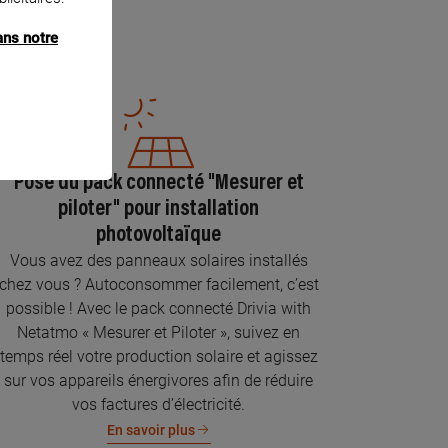
ans notre
Pose du pack connecté "Mesurer et
piloter" pour installation
photovoltaïque
Vous avez des panneaux solaires installés
chez vous ? Autoconsommer facilement, c’est
possible ! Avec le pack connecté Drivia with
Netatmo « Mesurer et Piloter », suivez en
temps réel votre production solaire et agissez
sur vos appareils énergivores afin de réduire
vos factures d’électricité.
En savoir plus