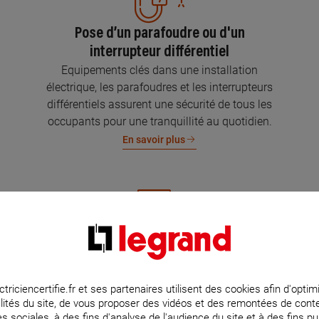
Pose d’un parafoudre ou d'un
interrupteur différentiel
Equipements clés dans une installation
électrique, les parafoudres et les interrupteurs
différentiels assurent une sécurité de tous les
occupants pour une tranquillité au quotidien.
En savoir plus
Mise aux normes de l’installation
électrique
Parce que l’électricité implique la sécurité et la
ctriciencertifie.fr et ses partenaires utilisent des cookies afin d'optim
lités du site, de vous proposer des vidéos et des remontées de con
protection de votre famille et de vos biens,
s sociales, à des fins d'analyse de l'audience du site et à des fins pub