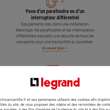
Pose d’un parafoudre ou d'un
interrupteur différentiel
Equipements clés dans une installation
électrique, les parafoudres et les interrupteurs
différentiels assurent une sécurité de tous les
occupants pour une tranquillité au quotidien.
En savoir plus
Mise aux normes de l’installation
électrique
Parce que l’électricité implique la sécurité et la
ctriciencertifie.fr et ses partenaires utilisent des cookies afin d'optim
lités du site, de vous proposer des vidéos et des remontées de con
protection de votre famille et de vos biens,
s sociales, à des fins d'analyse de l'audience du site et à des fins pub