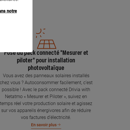
ans notre
Pose du pack connecté "Mesurer et
piloter" pour installation
photovoltaïque
Vous avez des panneaux solaires installés
chez vous ? Autoconsommer facilement, c’est
possible ! Avec le pack connecté Drivia with
Netatmo « Mesurer et Piloter », suivez en
temps réel votre production solaire et agissez
sur vos appareils énergivores afin de réduire
vos factures d’électricité.
En savoir plus