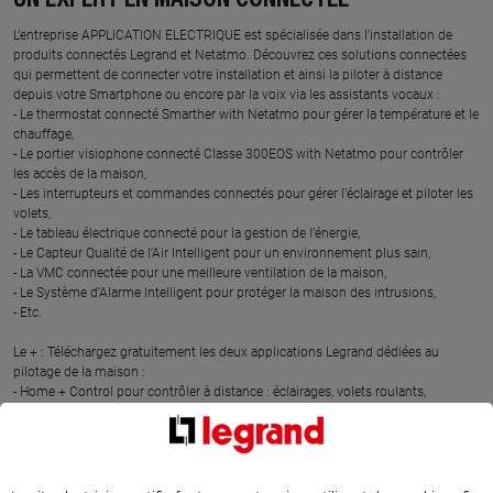
UN EXPERT EN MAISON CONNECTÉE
L’entreprise APPLICATION ELECTRIQUE est spécialisée dans l’installation de
produits connectés Legrand et Netatmo. Découvrez ces solutions connectées
qui permettent de connecter votre installation et ainsi la piloter à distance
depuis votre Smartphone ou encore par la voix via les assistants vocaux :
- Le thermostat connecté Smarther with Netatmo pour gérer la température et le
chauffage,
- Le portier visiophone connecté Classe 300EOS with Netatmo pour contrôler
les accès de la maison,
- Les interrupteurs et commandes connectés pour gérer l’éclairage et piloter les
volets,
- Le tableau électrique connecté pour la gestion de l’énergie,
- Le Capteur Qualité de l’Air Intelligent pour un environnement plus sain,
- La VMC connectée pour une meilleure ventilation de la maison,
- Le Système d’Alarme Intelligent pour protéger la maison des intrusions,
- Etc.
Le + : Téléchargez gratuitement les deux applications Legrand dédiées au
pilotage de la maison :
- Home + Control pour contrôler à distance : éclairages, volets roulants,
chauffage, électroménager et appareils énergivores depuis un smartphone.
- Home + Security pour gérer les solutions de sécurité : sonnette connectée,
portier visiophone connecté, caméras intérieures et extérieures, sirène
connectée, détecteurs d’ouverture connectés)