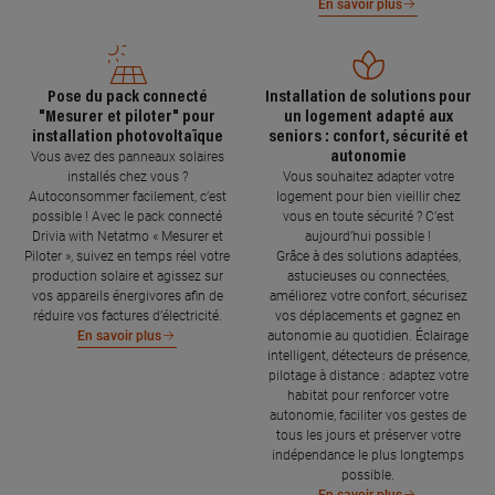
En savoir plus
Pose du pack connecté
Installation de solutions pour
"Mesurer et piloter" pour
un logement adapté aux
installation photovoltaïque
seniors : confort, sécurité et
autonomie
Vous avez des panneaux solaires
installés chez vous ?
Vous souhaitez adapter votre
Autoconsommer facilement, c’est
logement pour bien vieillir chez
possible ! Avec le pack connecté
vous en toute sécurité ? C’est
Drivia with Netatmo « Mesurer et
aujourd’hui possible !
Piloter », suivez en temps réel votre
Grâce à des solutions adaptées,
production solaire et agissez sur
astucieuses ou connectées,
vos appareils énergivores afin de
améliorez votre confort, sécurisez
réduire vos factures d’électricité.
vos déplacements et gagnez en
autonomie au quotidien. Éclairage
En savoir plus
intelligent, détecteurs de présence,
pilotage à distance : adaptez votre
habitat pour renforcer votre
autonomie, faciliter vos gestes de
tous les jours et préserver votre
indépendance le plus longtemps
possible.