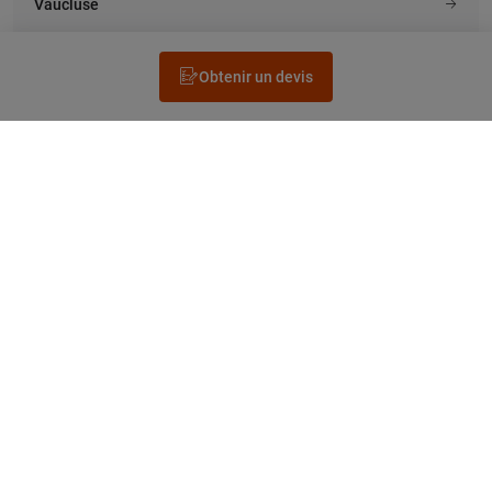
Vaucluse
Obtenir un devis
Rechercher un électricien
Prestation
Questions fréquentes
Accéder au Legrand.fr
NEWSLETTER
facebook
instagram
tiktok
linkedin
pinterest
youtube