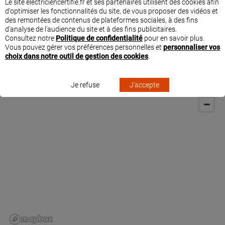
Le site electriciencertifie.fr et ses partenaires utilisent des cookies afin
Cet expert en maison connectée, a suivi des formations dédiées à l’installation
d'optimiser les fonctionnalités du site, de vous proposer des vidéos et
et aux paramétrages des solutions connectées Legrand « with Netatmo ».
des remontées de contenus de plateformes sociales, à des fins
d'analyse de l'audience du site et à des fins publicitaires.
Consultez notre
Politique de confidentialité
pour en savoir plus.
Vous pouvez gérer vos préférences personnelles et
personnaliser vos
choix dans notre outil de gestion des cookies
.
SITUER APPLICATION ELECTRIQUE À SANARY
SUR MER
Je refuse
J'accepte