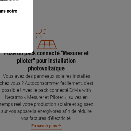
ans notre
Pose du pack connecté "Mesurer et
piloter" pour installation
photovoltaïque
Vous avez des panneaux solaires installés
chez vous ? Autoconsommer facilement, c’est
possible ! Avec le pack connecté Drivia with
Netatmo « Mesurer et Piloter », suivez en
temps réel votre production solaire et agissez
sur vos appareils énergivores afin de réduire
vos factures d’électricité.
En savoir plus