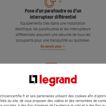
Pose d’un parafoudre ou d'un
interrupteur différentiel
Equipements clés dans une installation
électrique, les parafoudres et les interrupteurs
différentiels assurent une sécurité de tous les
occupants pour une tranquillité au quotidien.
En savoir plus
Mise aux normes de l’installation
électrique
Parce que l’électricité implique la sécurité et la
ctriciencertifie.fr et ses partenaires utilisent des cookies afin d'optim
lités du site, de vous proposer des vidéos et des remontées de con
protection de votre famille et de vos biens,
s sociales, à des fins d'analyse de l'audience du site et à des fins pub