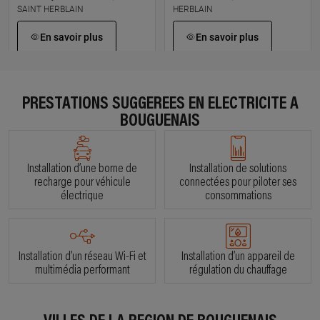
SAINT HERBLAIN
HERBLAIN
En savoir plus
En savoir plus
À 4.5 km km
À 4.9 km km
LATHIDA
BEZIEAU OLIVIER
PRESTATIONS SUGGÉRÉES EN ÉLECTRICITÉ À
3 rue d'evreux, 44800 SAINT
16 rue victor fortun, 44400 REZE
BOUGUENAIS
HERBLAIN
En savoir plus
En savoir plus
Installation d’une borne de
Installation de solutions
recharge pour véhicule
connectées pour piloter ses
électrique
consommations
À 6.4 km km
À 7.4 km km
KULIK ELECTRICITE
RUDELEC
10 rue leon berard, 44200
12 rue des quarante journaulx,
NANTES
44220 COUERON
Installation d’un réseau Wi-Fi et
Installation d’un appareil de
multimédia performant
régulation du chauffage
En savoir plus
En savoir plus