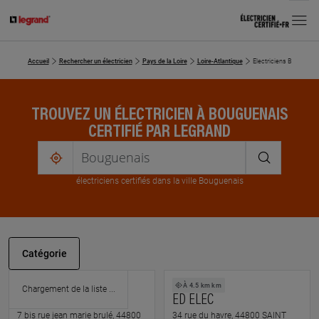
MENU
Accueil
Rechercher un électricien
Pays de la Loire
Loire-Atlantique
Electriciens Bouguenai
TROUVEZ UN ÉLECTRICIEN À BOUGUENAIS
CERTIFIÉ PAR LEGRAND
me
localiser
électricien
s
certifié
s
dans la ville Bouguenais
Catégorie
À 4.5 km km
À 4.5 km km
NAONED ELECTRICITE
ED ELEC
7 bis rue jean marie brulé, 44800
34 rue du havre, 44800 SAINT