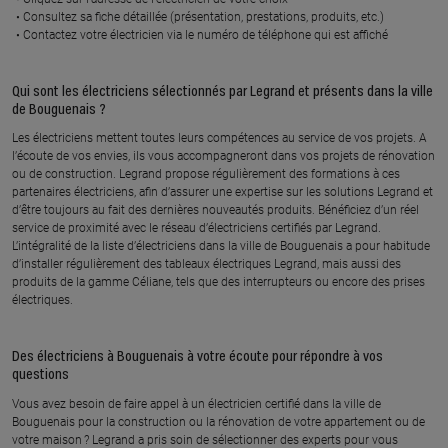
En savoir plus
Consultez sa fiche détaillée (présentation, prestations, produits, etc.)
Contactez votre électricien via le numéro de téléphone qui est affiché
À 23.7 km km
À 23.8 km km
Qui sont les électriciens sélectionnés par Legrand et présents dans la ville
LUDOVIC MAQUIGNEAU
ETABLISSEMENTS
de Bouguenais ?
BERNARD LECLAIR
29 rue du moulin, 44680
Les électriciens mettent toutes leurs compétences au service de vos projets. A
CHEMERE
1 rue de la praire, 44190 ST
l’écoute de vos envies, ils vous accompagneront dans vos projets de rénovation
LUMINE DE CLISSON
ou de construction. Legrand propose régulièrement des formations à ces
En savoir plus
partenaires électriciens, afin d’assurer une expertise sur les solutions Legrand et
En savoir plus
d’être toujours au fait des dernières nouveautés produits. Bénéficiez d’un réel
service de proximité avec le réseau d’électriciens certifiés par Legrand.
L’intégralité de la liste d’électriciens dans la ville de Bouguenais a pour habitude
d’installer régulièrement des tableaux électriques Legrand, mais aussi des
À 24.2 km km
À 24.8 km km
produits de la gamme Céliane, tels que des interrupteurs ou encore des prises
JN ELEC
LOUERAT ROGER
électriques.
42 la metairie renaud, 44650
10 chemin des vignes, 44320
CORCOUE SUR LOGNE
ARTHON EN RETZ
Des électriciens à Bouguenais à votre écoute pour répondre à vos
En savoir plus
En savoir plus
questions
Vous avez besoin de faire appel à un électricien certifié dans la ville de
Bouguenais pour la construction ou la rénovation de votre appartement ou de
À 26 km km
À 26.4 km km
votre maison ? Legrand a pris soin de sélectionner des experts pour vous