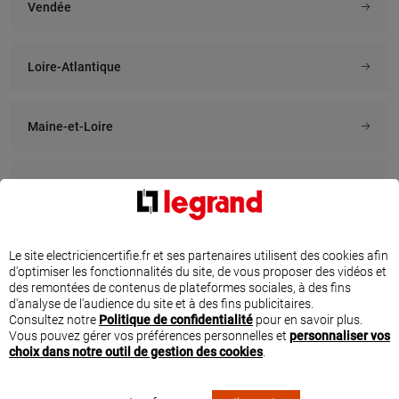
Vendée
En savoir plus
En savoir plus
Loire-Atlantique
À 13.2 km km
À 13.5 km km
GRANDJEAN ELEC
RENOVEO
20 la bonfiserie, 44710 PORT
1 chemin de fort l eveque, 44119
Maine-et-Loire
SAINT PERE
TREILLIERES
En savoir plus
En savoir plus
Mayenne
À 13.7 km km
À 14.1 km km
EGESEVRE
MC ELECTRICITE
TROUVEZ UN ÉLECTRICIEN CERTIFIÉ PAR
Le site electriciencertifie.fr et ses partenaires utilisent des cookies afin
3 rue jean mermoz, 44115 HAUTE
10 b la blanchetterie, 44690
d'optimiser les fonctionnalités du site, de vous proposer des vidéos et
LEGRAND À BOUGUENAIS
GOULAINE
CHATEAU THEBAUD
des remontées de contenus de plateformes sociales, à des fins
d'analyse de l'audience du site et à des fins publicitaires.
Parcourez la liste des électriciens sélectionnés par Legrand à Bouguenais.
En savoir plus
En savoir plus
Consultez notre
Politique de confidentialité
pour en savoir plus.
Que ce soit pour ajouter de nouvelles prises ou interrupteur dans votre cuisine,
Vous pouvez gérer vos préférences personnelles et
personnaliser vos
prévoir un éclairage extérieur pour votre terrasse ou encore installer un système
choix dans notre outil de gestion des cookies
.
de pilotage de la maison, n’hésitez pas à solliciter les services d’un électricien
sélectionné par Legrand dans la ville de Bouguenais.
À 14.1 km km
À 15.5 km km
CID ELEC
VBELEC