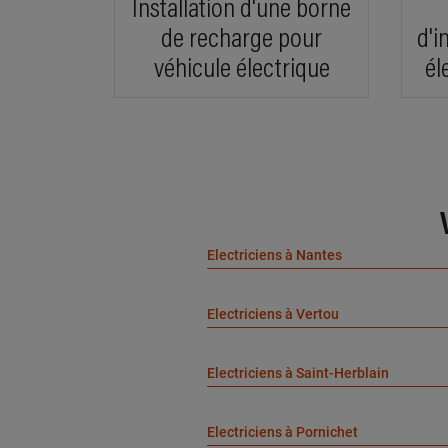
Installation d'une borne
de recharge pour
d'i
véhicule électrique
él
À 1
ELE
13 ru
Electriciens à Nantes
À 2
Electriciens à Vertou
MAT
8 rue
Electriciens à Saint-Herblain
Electriciens à Pornichet