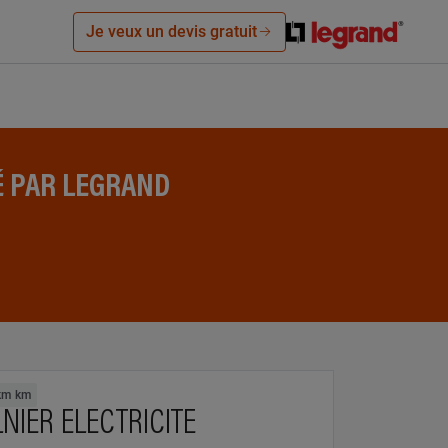
Je veux un devis gratuit
É PAR LEGRAND
km km
NIER ELECTRICITE