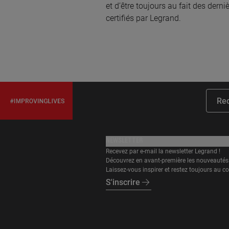
et d’être toujours au fait des dern
2 la 
certifiés par Legrand.
À 4
TE
Rec
11 ru
NEWSLETTER
Recevez par e-mail la newsletter Legrand !
Découvrez en avant-première les nouveautés 
Laissez-vous inspirer et restez toujours au co
À 4
S'inscrire
LAT
3 rue