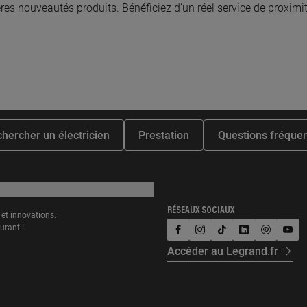
ières nouveautés produits. Bénéficiez d’un réel service de proximit
martiniere, 44130 BLAIN
12 rue 
En savoir plus
En
2.6 km km
À 42.
AMELEC
NAON
hercher un électricien
Prestation
Questions fréque
e jean rouxel, 44700 ORVAULT
7 bis r
En savoir plus
En
RÉSEAUX SOCIAUX
et innovations.
urant !
facebook
instagram
tiktok
linkedin
pinterest
yout
5.8 km km
À 45.
Accéder au Legrand.fr
HIDA
ED E
 d'evreux, 44800 SAINT HERBLAIN
34 rue 