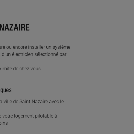
9 km km
ELEC
es poiriers, 44260 MALVILLE
-NAZAIRE
 savoir plus
ieure ou encore installer un système
s d’un électricien sélectionné par
6 km km
LEC
roximité de chez vous.
e de la chezine, 44360 SAINT-ETIENNE-DE-
UC
riques
 savoir plus
a ville de Saint-Nazaire avec le
 votre logement pilotable à
oins :
7 km km