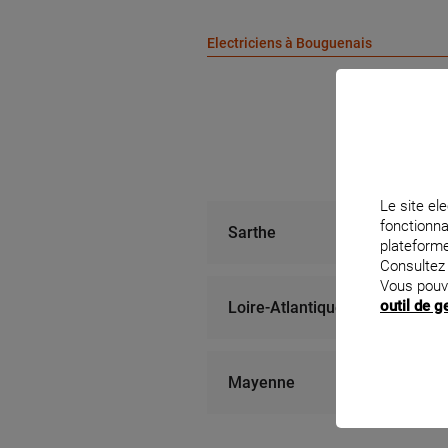
Electriciens à Bouguenais
À 2
MC
ker a
DÉPA
Le site ele
fonctionna
Sarthe
plateforme
À 2
Consultez
SEM
Vous pouv
outil de 
Loire-Atlantique
14 ru
Mayenne