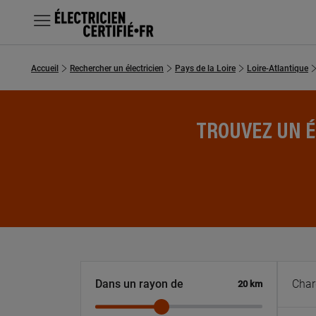
MENU
Accueil
Rechercher un électricien
Pays de la Loire
Loire-Atlantique
Chercher un électricien
Prestations
TROUVEZ UN É
Questions fréquentes
À 5
Distance
Dans un rayon de
20
km
NE