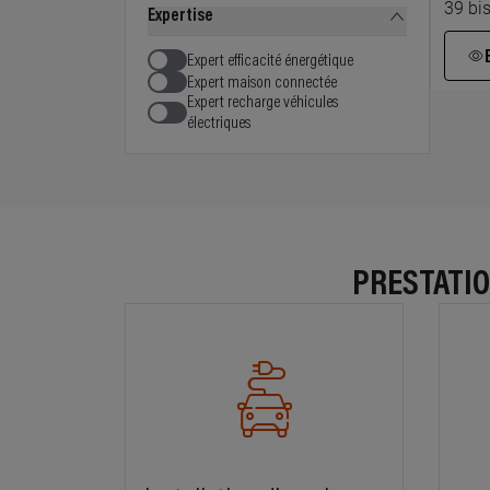
39 bi
Expertise
Expertise
Expert efficacité énergétique
Expert maison connectée
Expert recharge véhicules
électriques
À 8
DEC
17 ru
PRESTATIO
À 1
ELE
5 rue