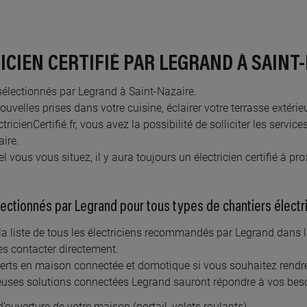
7.2 km km
À 27.
ERAT ROGER
TESS
emin des vignes, 44320 ARTHON EN RETZ
4 rue d
CIEN CERTIFIÉ PAR LEGRAND À SAINT
En savoir plus
En
s sélectionnés par Legrand à Saint-Nazaire.
 nouvelles prises dans votre cuisine, éclairer votre terrasse extér
ricienCertifié.fr, vous avez la possibilité de solliciter les service
aire.
8.3 km km
À 33.
OVIC MAQUIGNEAU
VBE
el vous vous situez, il y aura toujours un électricien certifié à p
e du moulin, 44680 CHEMERE
99 b ru
MONTL
lectionnés par Legrand pour tous types de chantiers élect
En savoir plus
En
r la liste de tous les électriciens recommandés par Legrand dans l
les contacter directement.
rts en maison connectée et domotique si vous souhaitez rendre
euses solutions connectées Legrand sauront répondre à vos bes
4.1 km km
À 34.
’ouverture de votre maison (portail, volets roulants)