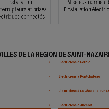
Installation
Mise aux normes 
En savoir plus
En
nterrupteurs et prises
l'installation électri
ectriques connectés
7 km km
À 17.
CTRICITE HENRI DAMIEN
IDEL
e de l entente, 44350 GUERANDE
16 rue 
En savoir plus
En
VILLES DE LA RÉGION DE SAINT-NAZAIR
Electriciens à Pornic
1.8 km km
À 22.
Electriciens à Pontchâteau
 MON ELEC
LOUV
 du bignon, 44780 MISSILLAC
12 plac
Electriciens à La Chapelle-sur-E
En savoir plus
En
Electriciens à Ancenis