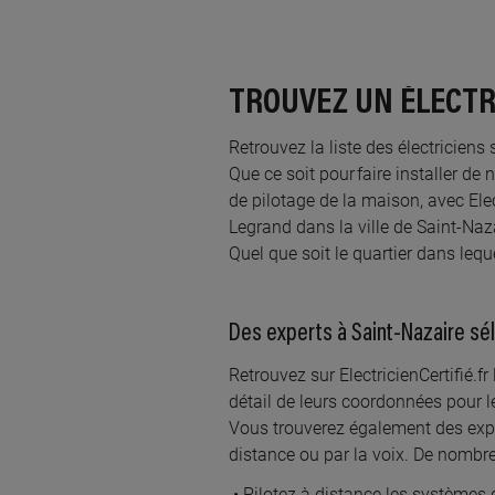
À 2
LOU
10 ch
TROUVEZ UN ÉLECTRI
Retrouvez la liste des électricien
Que ce soit pour faire installer de
de pilotage de la maison, avec Elect
Legrand dans la ville de Saint-Naz
À 2
LUD
Quel que soit le quartier dans lequ
29 ru
Des experts à Saint-Nazaire sé
Retrouvez sur ElectricienCertifié.f
détail de leurs coordonnées pour 
Vous trouverez également des expe
distance ou par la voix. De nombr
À 3
Pilotez à distance les systèmes d