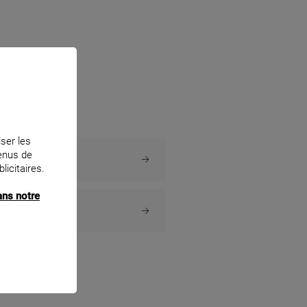
3 km km
ELEC
ho, 44530 DREFFEAC
 savoir plus
LOIRE
iser les
tenus de
licitaires.
9 km km
T BRUDES ELECTRICITE
ans notre
du pladreau, 44420 PIRIAC SUR MER
 savoir plus