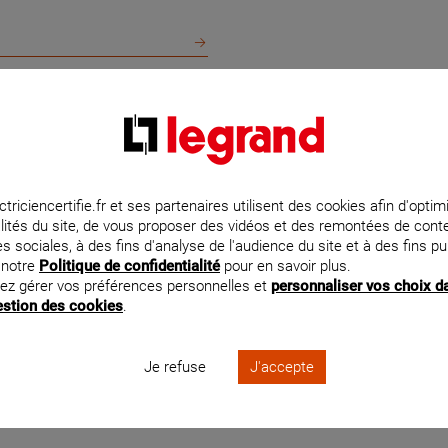
2.6 km km
À 24.
S 44
LOM 
lex, 44780 MISSILLAC
12 cati
En savoir plus
En
RTEMENTS DE LA RÉGION PAYS DE LA 
ctriciencertifie.fr et ses partenaires utilisent des cookies afin d'optim
lités du site, de vous proposer des vidéos et des remontées de con
Vendée
s sociales, à des fins d'analyse de l'audience du site et à des fins pub
6.7 km km
À 26.
 notre
Politique de confidentialité
pour en savoir plus.
I
PICO
ez gérer vos préférences personnelles et
personnaliser vos choix d
gestion des cookies
.
Maine-et-Loire
e du persereau, 44320 CHAUMES EN RETZ
11 rue 
En savoir plus
En
Je refuse
J'accepte