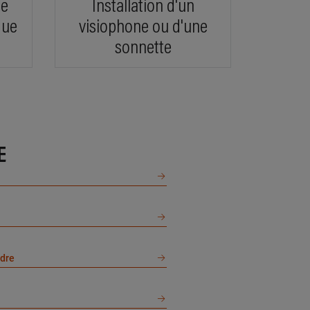
de
Installation d'un
 savoir plus
que
visiophone ou d'une
sonnette
1 km km
EC
de cornen, 44510 LE POULIGUEN
 savoir plus
E
4 km km
ERT ET FILS
e saint martin, 44260 SAVENAY
rdre
 savoir plus