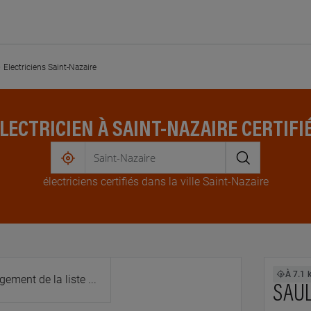
Electriciens Saint-Nazaire
LECTRICIEN À SAINT-NAZAIRE CERTIFI
me
électricien
s
certifié
s
dans la ville Saint-Nazaire
localiser
.1 km km
À 7.1 
S
SAUL