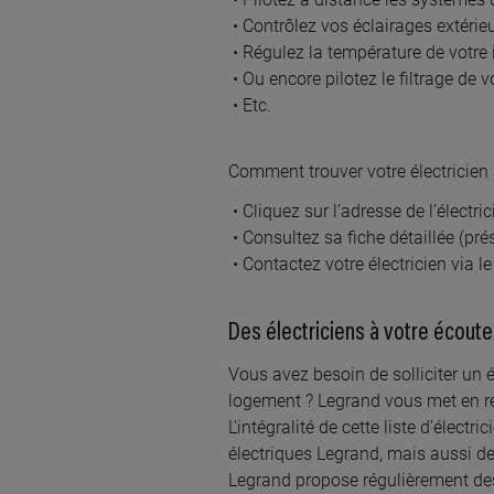
GRA
Contrôlez vos éclairages extérieu
20 la
Régulez la température de votre 
Ou encore pilotez le filtrage de 
Etc.
Comment trouver votre électricien
Cliquez sur l’adresse de l’électri
À 3
Consultez sa fiche détaillée (prés
DK 
Contactez votre électricien via 
1 rue
Des électriciens à votre écoute
Vous avez besoin de solliciter un é
logement ? Legrand vous met en re
L’intégralité de cette liste d’élect
À 3
électriques Legrand, mais aussi de
CAH
Legrand propose régulièrement des 