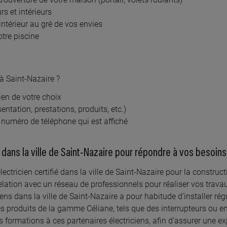
NDJEAN ELEC
CHRI
rs et intérieurs
ELEC
 bonfiserie, 44710 PORT SAINT PERE
intérieur au gré de vos envies
votre piscine
8 rue a
En savoir plus
En
 à Saint-Nazaire ?
cien de votre choix
7.9 km km
À 38 
entation, prestations, produits, etc.)
ELEC
HORL
le numéro de téléphone qui est affiché
 des lilas, 44640 SAINT JEAN DE BOISEAU
5 allÉe
 dans la ville de Saint-Nazaire pour répondre à vos besoin
En savoir plus
En
lectricien certifié dans la ville de Saint-Nazaire pour la construc
lation avec un réseau de professionnels pour réaliser vos trava
riciens dans la ville de Saint-Nazaire a pour habitude d’installer r
9 km km
À 39.
s produits de la gamme Céliane, tels que des interrupteurs ou en
AREL JEAN LUC
RUD
formations à ces partenaires électriciens, afin d’assurer une ex