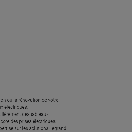
STOPHE DURANDIERE
TRICITE
lbert de dion, 44360 VIGNEUX DE BRETAGNE
 savoir plus
km km
AVILLE MH ELEC
 marcel burban, 44220 COUERON
s
 savoir plus
tion ou la rénovation de votre
ux électriques.
égulièrement des tableaux
7 km km
core des prises électriques.
ELEC
pertise sur les solutions Legrand