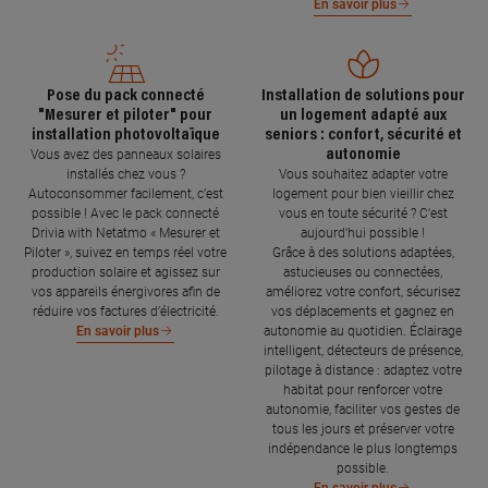
En savoir plus
Pose du pack connecté
Installation de solutions pour
"Mesurer et piloter" pour
un logement adapté aux
installation photovoltaïque
seniors : confort, sécurité et
autonomie
Vous avez des panneaux solaires
installés chez vous ?
Vous souhaitez adapter votre
Autoconsommer facilement, c’est
logement pour bien vieillir chez
possible ! Avec le pack connecté
vous en toute sécurité ? C’est
Drivia with Netatmo « Mesurer et
aujourd’hui possible !
Piloter », suivez en temps réel votre
Grâce à des solutions adaptées,
production solaire et agissez sur
astucieuses ou connectées,
vos appareils énergivores afin de
améliorez votre confort, sécurisez
réduire vos factures d’électricité.
vos déplacements et gagnez en
autonomie au quotidien. Éclairage
En savoir plus
intelligent, détecteurs de présence,
pilotage à distance : adaptez votre
habitat pour renforcer votre
autonomie, faciliter vos gestes de
tous les jours et préserver votre
indépendance le plus longtemps
possible.