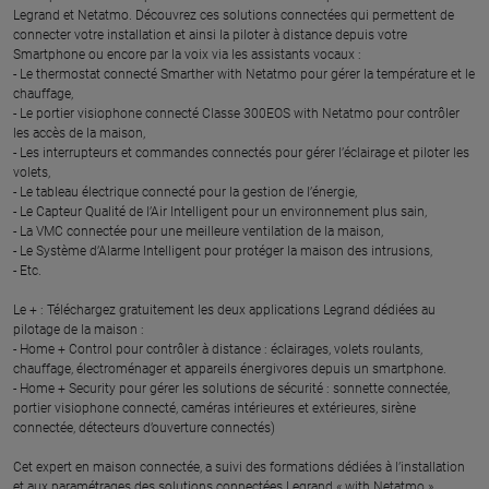
Legrand et Netatmo. Découvrez ces solutions connectées qui permettent de
connecter votre installation et ainsi la piloter à distance depuis votre
Smartphone ou encore par la voix via les assistants vocaux :
- Le thermostat connecté Smarther with Netatmo pour gérer la température et le
chauffage,
- Le portier visiophone connecté Classe 300EOS with Netatmo pour contrôler
les accès de la maison,
- Les interrupteurs et commandes connectés pour gérer l’éclairage et piloter les
volets,
- Le tableau électrique connecté pour la gestion de l’énergie,
- Le Capteur Qualité de l’Air Intelligent pour un environnement plus sain,
- La VMC connectée pour une meilleure ventilation de la maison,
- Le Système d’Alarme Intelligent pour protéger la maison des intrusions,
- Etc.
Le + : Téléchargez gratuitement les deux applications Legrand dédiées au
pilotage de la maison :
- Home + Control pour contrôler à distance : éclairages, volets roulants,
chauffage, électroménager et appareils énergivores depuis un smartphone.
- Home + Security pour gérer les solutions de sécurité : sonnette connectée,
portier visiophone connecté, caméras intérieures et extérieures, sirène
connectée, détecteurs d’ouverture connectés)
Cet expert en maison connectée, a suivi des formations dédiées à l’installation
et aux paramétrages des solutions connectées Legrand « with Netatmo ».