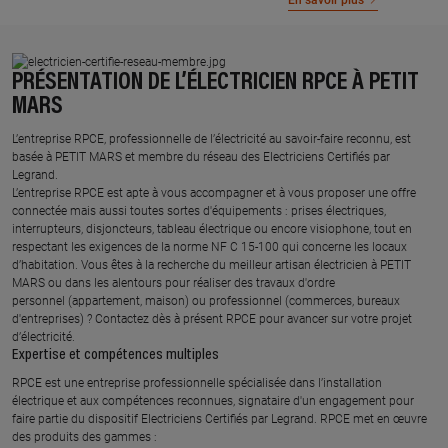
En savoir plus
PRÉSENTATION DE L’ÉLECTRICIEN RPCE À PETIT
MARS
L’entreprise RPCE, professionnelle de l’électricité au savoir-faire reconnu, est
basée à PETIT MARS et membre du réseau des Electriciens Certifiés par
Legrand.​
L’entreprise RPCE est apte à vous accompagner et à vous proposer une offre
connectée mais aussi toutes sortes d'équipements : prises électriques,
interrupteurs, disjoncteurs, tableau électrique ou encore visiophone, tout en
respectant les exigences de la norme NF C 15-100 qui concerne les locaux
d’habitation. Vous êtes à la recherche du meilleur artisan électricien à PETIT
MARS ou dans les alentours pour réaliser des travaux d'ordre
personnel (appartement, maison) ou professionnel (commerces, bureaux
d'entreprises) ? Contactez dès à présent RPCE pour avancer sur votre projet
d’électricité.
Expertise et compétences multiples​
​RPCE est une entreprise professionnelle spécialisée dans l’installation
électrique et aux compétences reconnues, ​signataire d'un engagement pour
faire partie du dispositif Electriciens Certifiés par Legrand​. RPCE met en œuvre
des produits des gammes : ​