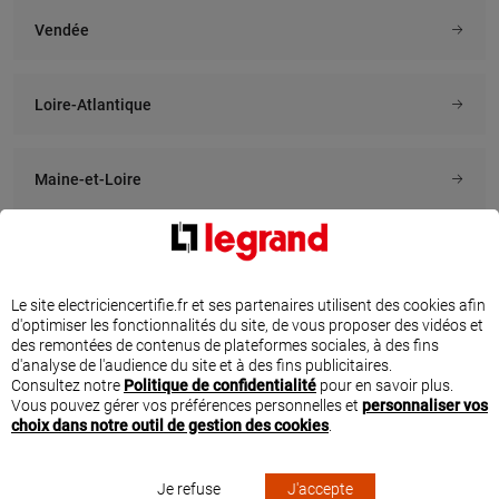
Vendée
À 27.7 km km
À 29.1 km km
ELECTRICITE HENRI
CHRISTOPHE
DAMIEN
DURANDIERE
Loire-Atlantique
ELECTRICITE
13 rue de l entente, 44350
GUERANDE
8 rue albert de dion, 44360
VIGNEUX DE BRETAGNE
Maine-et-Loire
En savoir plus
En savoir plus
Mayenne
À 30.4 km km
À 32 km km
Le site electriciencertifie.fr et ses partenaires utilisent des cookies afin
VBELEC
IDELEC
d'optimiser les fonctionnalités du site, de vous proposer des vidéos et
99 b rue de la chezine, 44360
16 rue de cornen, 44510 LE
TROUVEZ UN ÉLECTRICIEN CERTIFIÉ PAR
des remontées de contenus de plateformes sociales, à des fins
SAINT-ETIENNE-DE-MONTLUC
POULIGUEN
d'analyse de l'audience du site et à des fins publicitaires.
LEGRAND À PONTCHÂTEAU
Consultez notre
Politique de confidentialité
pour en savoir plus.
En savoir plus
En savoir plus
Vous pouvez gérer vos préférences personnelles et
personnaliser vos
Que ce soit pour ajouter des prises électriques, des interrupteurs, prévoir un
choix dans notre outil de gestion des cookies
.
éclairage extérieur ou encore installer un système de pilotage pour une maison
connectée, n’hésitez pas à faire appel aux services d’un électricien sélectionné
par Legrand dans la ville de Pontchâteau.
À 34.4 km km
À 34.4 km km
Quel que soit le quartier dans lequel vous vous situez, il y aura toujours un
Je refuse
J'accepte