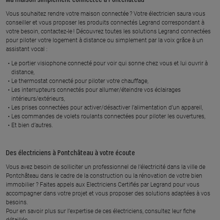
Vous souhaitez rendre votre maison connectée ? Votre électricien saura vous
conseiller et vous proposer les produits connectés Legrand correspondant à
À 38.5 km km
À 38 km km
votre besoin, contactez-le ! Découvrez toutes les solutions Legrand connectées
TEAMELEC
LUDOVIC MAQUIGNEAU
pour piloter votre logement à distance ou simplement par la voix grâce à un
assistant vocal :
11 rue jean rouxel, 44700
29 rue du moulin, 44680
ORVAULT
CHEMERE
Le portier visiophone connecté pour voir qui sonne chez vous et lui ouvrir à
distance,
En savoir plus
En savoir plus
Le thermostat connecté pour piloter votre chauffage,
Les interrupteurs connectés pour allumer/éteindre vos éclairages
intérieurs/extérieurs,
Les prises connectées pour activer/désactiver l’alimentation d’un appareil,
À 38.6 km km
À 38.5 km km
Les commandes de volets roulants connectées pour piloter les ouvertures,
DK ELEC
RUDELEC
Et bien d’autres.
1 rue des lilas, 44640 SAINT
12 rue des quarante journaulx,
JEAN DE BOISEAU
44220 COUERON
Des électriciens à Pontchâteau à votre écoute
En savoir plus
En savoir plus
Vous avez besoin de solliciter un professionnel de l’électricité dans la ville de
Pontchâteau dans le cadre de la construction ou la rénovation de votre bien
immobilier ? Faites appels aux Electriciens Certifiés par Legrand pour vous
accompagner dans votre projet et vous proposer des solutions adaptées à vos
À 39.2 km km
À 41.6 km km
besoins.
RENOVEO
NAONED ELECTRICITE
Pour en savoir plus sur l’expertise de ces électriciens, consultez leur fiche
1 chemin de fort l eveque, 44119
7 bis rue jean marie brulé, 44800