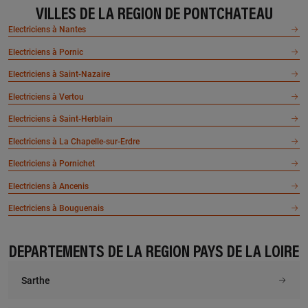
NES
TESSELEC
VILLES DE LA RÉGION DE PONTCHÂTEAU
39 bis rue charles bruneliere,
4 rue des poiriers, 44260
Electriciens à Nantes
44570 TRIGNAC
MALVILLE
Electriciens à Pornic
En savoir plus
En savoir plus
Electriciens à Saint-Nazaire
Electriciens à Vertou
À 23.5 km km
À 25.7 km km
Electriciens à Saint-Herblain
CAHAREL JEAN LUC
SAULNIER ELECTRICITE
2 la martiniere, 44130 BLAIN
9 allee des alizes, 44380
Electriciens à La Chapelle-sur-Erdre
PORNICHET
Electriciens à Pornichet
En savoir plus
En savoir plus
Electriciens à Ancenis
Electriciens à Bouguenais
À 25.4 km km
À 27.3 km km
ELEC CONCEPT
DREAN PARINGAUX
DÉPARTEMENTS DE LA RÉGION PAYS DE LA LOIRE
5 rue de la taniere, 44320 SAINT
19 rue des guerets, 44350
PERE EN RETZ
GUERANDE
Sarthe
En savoir plus
En savoir plus