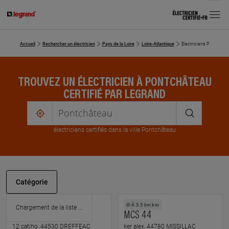
MENU
Accueil
Rechercher un électricien
Pays de la Loire
Loire-Atlantique
Electriciens Pontchâte
TROUVEZ UN ÉLECTRICIEN À PONTCHÂTEAU
CERTIFIÉ PAR LEGRAND
me
localiser
électricien
s
certifié
s
dans la ville Pontchâteau
Catégorie
À 4.2 km km
À 5.5 km km
LOM ELEC
MCS 44
12 catiho, 44530 DREFFEAC
ker alex, 44780 MISSILLAC