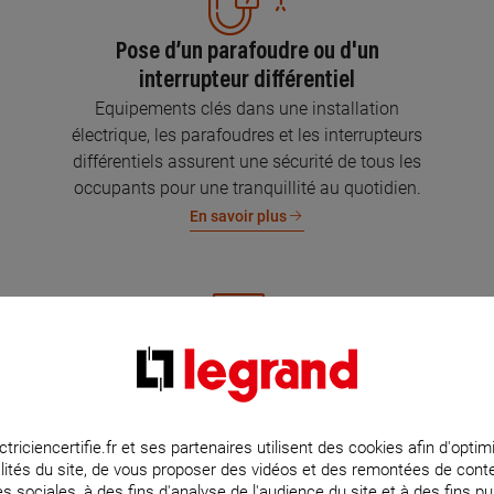
Pose d’un parafoudre ou d'un
interrupteur différentiel
Equipements clés dans une installation
électrique, les parafoudres et les interrupteurs
différentiels assurent une sécurité de tous les
occupants pour une tranquillité au quotidien.
En savoir plus
Mise aux normes de l’installation
électrique
Parce que l’électricité implique la sécurité et la
ctriciencertifie.fr et ses partenaires utilisent des cookies afin d'optim
lités du site, de vous proposer des vidéos et des remontées de con
protection de votre famille et de vos biens,
s sociales, à des fins d'analyse de l'audience du site et à des fins pub