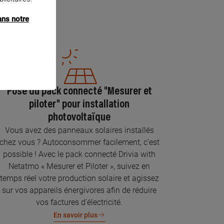
ans notre
Pose du pack connecté "Mesurer et
piloter" pour installation
photovoltaïque
Vous avez des panneaux solaires installés
chez vous ? Autoconsommer facilement, c’est
possible ! Avec le pack connecté Drivia with
Netatmo « Mesurer et Piloter », suivez en
temps réel votre production solaire et agissez
sur vos appareils énergivores afin de réduire
vos factures d’électricité.
En savoir plus