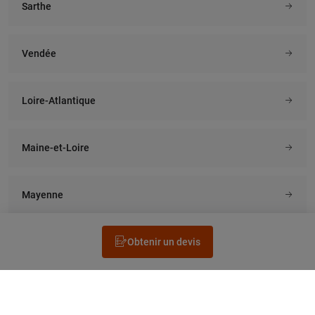
Sarthe
Vendée
Loire-Atlantique
Maine-et-Loire
Mayenne
Obtenir un devis
Rechercher un électricien