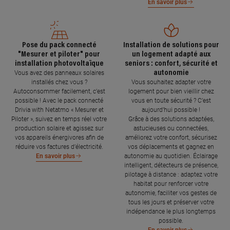
En savoir plus
Pose du pack connecté
Installation de solutions pour
"Mesurer et piloter" pour
un logement adapté aux
installation photovoltaïque
seniors : confort, sécurité et
autonomie
Vous avez des panneaux solaires
installés chez vous ?
Vous souhaitez adapter votre
Autoconsommer facilement, c’est
logement pour bien vieillir chez
possible ! Avec le pack connecté
vous en toute sécurité ? C’est
Drivia with Netatmo « Mesurer et
aujourd’hui possible !
Piloter », suivez en temps réel votre
Grâce à des solutions adaptées,
production solaire et agissez sur
astucieuses ou connectées,
vos appareils énergivores afin de
améliorez votre confort, sécurisez
réduire vos factures d’électricité.
vos déplacements et gagnez en
autonomie au quotidien. Éclairage
En savoir plus
intelligent, détecteurs de présence,
pilotage à distance : adaptez votre
habitat pour renforcer votre
autonomie, faciliter vos gestes de
tous les jours et préserver votre
indépendance le plus longtemps
possible.