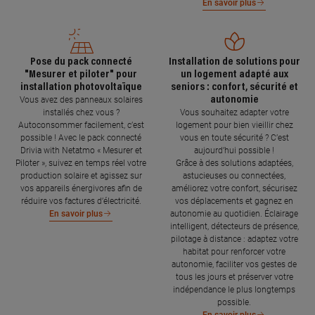
En savoir plus
Pose du pack connecté
Installation de solutions pour
"Mesurer et piloter" pour
un logement adapté aux
installation photovoltaïque
seniors : confort, sécurité et
autonomie
Vous avez des panneaux solaires
installés chez vous ?
Vous souhaitez adapter votre
Autoconsommer facilement, c’est
logement pour bien vieillir chez
possible ! Avec le pack connecté
vous en toute sécurité ? C’est
Drivia with Netatmo « Mesurer et
aujourd’hui possible !
Piloter », suivez en temps réel votre
Grâce à des solutions adaptées,
production solaire et agissez sur
astucieuses ou connectées,
vos appareils énergivores afin de
améliorez votre confort, sécurisez
réduire vos factures d’électricité.
vos déplacements et gagnez en
autonomie au quotidien. Éclairage
En savoir plus
intelligent, détecteurs de présence,
pilotage à distance : adaptez votre
habitat pour renforcer votre
autonomie, faciliter vos gestes de
tous les jours et préserver votre
indépendance le plus longtemps
possible.