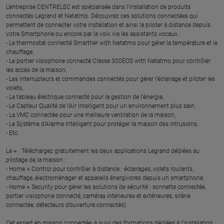
L’entreprise CENTRELEC est spécialisée dans l’installation de produits
connectés Legrand et Netatmo. Découvrez ces solutions connectées qui
permettent de connecter votre installation et ainsi la piloter à distance depuis
votre Smartphone ou encore par la voix via les assistants vocaux :
- Le thermostat connecté Smarther with Netatmo pour gérer la température et le
chauffage,
- Le portier visiophone connecté Classe 300EOS with Netatmo pour contrôler
les accès de la maison,
- Les interrupteurs et commandes connectés pour gérer l’éclairage et piloter les
volets,
- Le tableau électrique connecté pour la gestion de l’énergie,
- Le Capteur Qualité de l’Air Intelligent pour un environnement plus sain,
- La VMC connectée pour une meilleure ventilation de la maison,
- Le Système d’Alarme Intelligent pour protéger la maison des intrusions,
- Etc.
Le + : Téléchargez gratuitement les deux applications Legrand dédiées au
pilotage de la maison :
- Home + Control pour contrôler à distance : éclairages, volets roulants,
chauffage, électroménager et appareils énergivores depuis un smartphone.
- Home + Security pour gérer les solutions de sécurité : sonnette connectée,
portier visiophone connecté, caméras intérieures et extérieures, sirène
connectée, détecteurs d’ouverture connectés)
Cet expert en maison connectée, a suivi des formations dédiées à l’installation