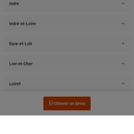
Indre
Indre-et-Loire
Eure-et-Loir
Loir-et-Cher
Loiret
Obtenir un devis
Rechercher un électricien